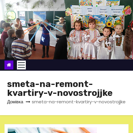
П
е
р
е
й
т
и
д
о
в
smeta-na-remont-
м
kvartiry-v-novostrojjke
і
Домівка
smeta-na-remont-kvartiry-v-novostrojjke
с
т
у