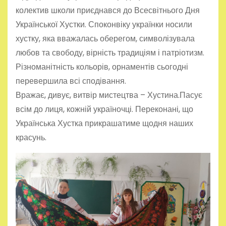
колектив школи приєднався до Всесвітнього Дня
Української Хустки. Споконвіку українки носили
хустку, яка вважалась оберегом, символізувала
любов та свободу, вірність традиціям і патріотизм.
Різноманітність кольорів, орнаментів сьогодні
перевершила всі сподівання.
Вражає, дивує, витвір мистецтва – Хустина.Пасує
всім до лиця, кожній україночці. Переконані, що
Українська Хустка прикрашатиме щодня наших
красунь.