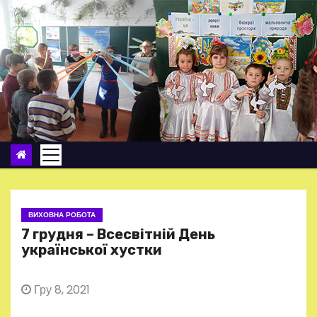
П
е
р
е
й
т
и
д
о
в
м
ВИХОВНА РОБОТА
і
7 грудня – Всесвітній День
с
української хустки
т
у
Гру 8, 2021