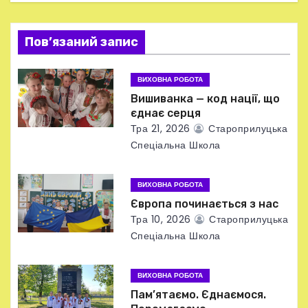
я
Пов’язаний запис
з
а
ВИХОВНА РОБОТА
Вишиванка — код нації, що
п
єднає серця
Тра 21, 2026
Староприлуцька
и
Спеціальна Школа
с
ВИХОВНА РОБОТА
і
Європа починається з нас
в
Тра 10, 2026
Староприлуцька
Спеціальна Школа
ВИХОВНА РОБОТА
Пам’ятаємо. Єднаємося.