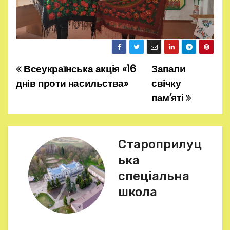
Всеукраїнська акція «16
Запали
Н
днів проти насильства»
свічку
а
пам’яті
в
і
Староприлуц
г
ька
спеціальна
а
школа
ц
і