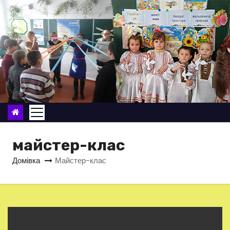
П
е
р
е
й
т
и
д
о
в
майстер-клас
м
Домівка
Майстер-клас
і
с
т
у