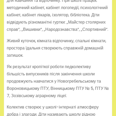
для навчання та відпочинку. При школі працює
методичний кабінет, кабінет логопедії, психологічний
кабінет, кабінет лікарів, ізолятор, бібліотека. Діти
відвідують різноманітні гуртки: „Майстер столярних
справ”, „Вишивки”, „Народознавства”, „Спортивний”.
Живий куточок, кімната відпочинку, спальні кімнати,
простора їдальня створюють справжній домашній
затишок.
Як результат кропіткої роботи педколективу
більшість випускників після закінчення школи
продовжують навчатися у Новогребельському та
Вороновицькому ПТУ, Вінницькому ПТУ № 5, ПТУ №
7, Зозівському аграрному ліцеї.
Колектив створює у школі-інтернаті атмосферу
добра і злагоди. Діти називають школу рідною