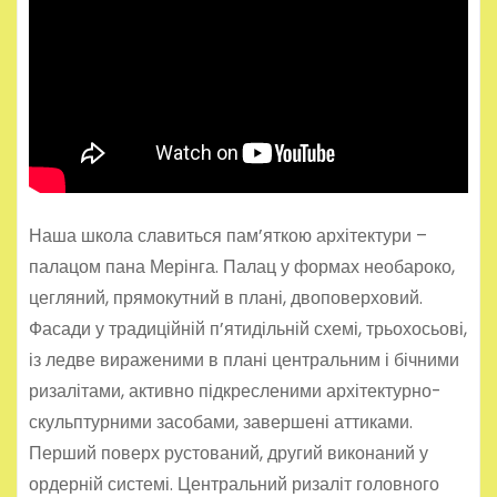
Наша школа славиться пам’яткою архітектури –
палацом пана Мерінга. Палац у формах необароко,
цегляний, прямокутний в плані, двоповерховий.
Фасади у традиційній п’ятидільній схемі, трьохосьові,
із ледве вираженими в плані центральним і бічними
ризалітами, активно підкресленими архітектурно-
скульптурними засобами, завершені аттиками.
Перший поверх рустований, другий виконаний у
ордерній системі. Центральний ризаліт головного