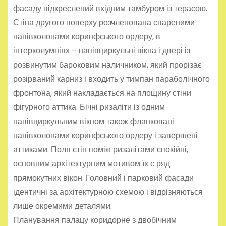
фасаду підкреслений вхідним тамбуром із терасою.
Стіна другого поверху розчленована спареними
напівколонами коринфського ордеру, в
інтерколумніях – напівциркульні вікна і двері із
розвинутим бароковим наличником, який прорізає
розірваний карниз і входить у тимпан параболічного
фронтона, який накладається на площину стіни
фігурного аттика. Бічні ризаліти із одним
напівциркульним вікном також фланковані
напівколонами коринфського ордеру і завершені
аттиками. Поля стін поміж ризалітами спокійні,
основним архітектурним мотивом їх є ряд
прямокутних вікон. Головний і парковий фасади
ідентичні за архітектурною схемою і відрізняються
лише окремими деталями.
Планування палацу коридорне з двобічним