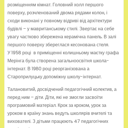
розміщенням кімнат. Головний холл першого
поверху, розчленований двома рядами колон, і
сходи виконані у повному відриві від архітектури
будівлі – у мавританському стилі. Звертає на себе
увагу частково збережена керамічна панель. В залі
першого поверху збереглася кесонована стеля.
У 1958 році в приміщенні колишньому маєтку графа
Мерінга була створена загальноосвітня школа-
інтернат. В 1980 році реорганізована а
Староприлуцьку допоміжну школу-інтернат.
Талановитий, досвідчений педагогічний колектив, а
перед ним – діти. Діти, які не змогли засвоїти
програмовий матеріал. Крок за кроком, урок за
уроком в країну знань ведуть школярів вчителі та
вихователі. З дітьми працюють 47 педагогічних