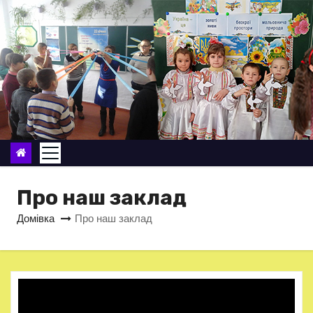
П
е
р
е
й
т
и
д
о
в
Про наш заклад
м
Домівка
Про наш заклад
і
с
т
у