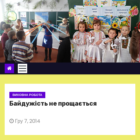
П
е
р
е
й
т
и
д
о
в
м
ВИХОВНА РОБОТА
і
Байдужість не прощається
с
т
Гру 7, 2014
у