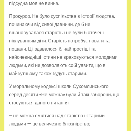
підсудна моя не винна.
Прокурор. Не було суспільства в історії людства,
починаючи від сивої давнини, де б не
вшановувалася старість і не були б оточені
піклуванням діти. Старість потребує поваги та
пошани. Ці, здавалося б, найпростіші та
найочевидніші істини не враховуються молодими
людьми, які не дозволяють собі уявити, що в
майбутньому також будуть старими.
У моральному кодексі школи Сухомлинського
серед десяти «Не можна» були й такі заборони, що
стосуються даного питання.
– не можна сміятися над старістю і старими
людьми — це величезне блюзнірство;