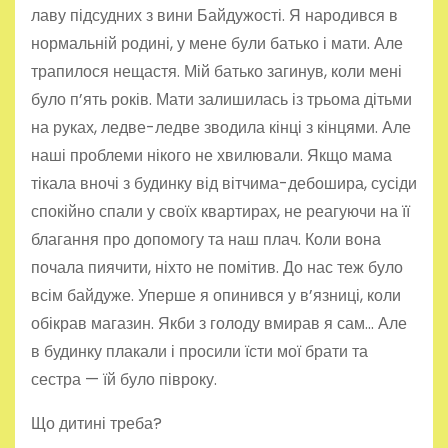
лаву підсудних з вини Байдужості. Я народився в
нормальній родині, у мене були батько і мати. Але
трапилося нещастя. Мій батько загинув, коли мені
було п’ять років. Мати залишилась із трьома дітьми
на руках, ледве-ледве зводила кінці з кінцями. Але
наші проблеми нікого не хвилювали. Якщо мама
тікала вночі з будинку від вітчима-дебошира, сусіди
спокійно спали у своїх квартирах, не реагуючи на її
благання про допомогу та наш плач. Коли вона
почала пиячити, ніхто не помітив. До нас теж було
всім байдуже. Уперше я опинився у в’язниці, коли
обікрав магазин. Якби з голоду вмирав я сам… Але
в будинку плакали і просили їсти мої брати та
сестра — їй було півроку.
Що дитині треба?