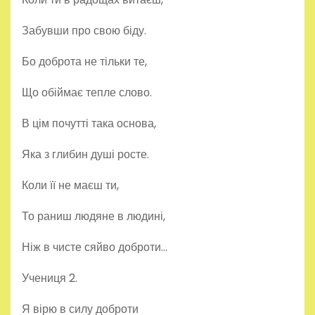
Забувши про свою біду.
Бо доброта не тільки те,
Що обіймає тепле слово.
В цім почутті така основа,
Яка з глибин душі росте.
Коли її не маєш ти,
То раниш людяне в людині,
Ніж в чисте сяйво доброти…
Учениця 2.
Я вірю в силу доброти