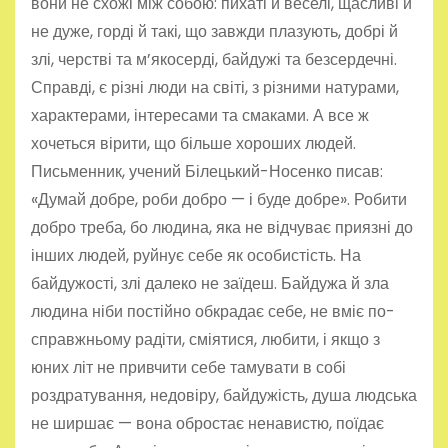
вони не схожі між собою: пихаті й веселі, щасливі й
не дуже, горді й такі, що завжди плазують, добрі й
злі, черстві та м’якосерді, байдужі та безсердечні.
Справді, є різні люди на світі, з різними натурами,
характерами, інтересами та смаками. А все ж
хочеться вірити, що більше хороших людей.
Письменник, учений Білецький-Носенко писав:
«Думай добре, роби добро — і буде добре». Робити
добро треба, бо людина, яка не відчуває приязні до
інших людей, руйнує себе як особистість. На
байдужості, злі далеко не заїдеш. Байдужа й зла
людина ніби постійно обкрадає себе, не вміє по-
справжньому радіти, сміятися, любити, і якщо з
юних літ не привчити себе тамувати в собі
роздратування, недовіру, байдужість, душа людська
не ширшає — вона обростає ненавистю, поїдає