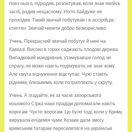
повз нього, підходив, розпитував, коли знав якийсь
засіб, радив нещасному. Ніхто байдуже не
проходив. Такий звичай побутував і в ассірійців,
єгиптян. Звичай чинити добро безкорисливо.
Учень. Прекрасний звичай побутує й нині на
Кавказі. Високо в горах саджають плодові дерева.
Випадковий мандрівник, утамувавши голод чи
спрагу, не може навіть подякувати, не знає кому.
Але смуга відчуження відступає. Чужі стають
рідними, близькими, коли потрапляють у скруту.
Учень. А згадайте, як за часів запорізького
кошового Сірка наші прадіди допомагали навіть
ворогам. Чуєте: ворогам. Це було тоді, коли у Криму
вирувала епідемія чуми. Козаки дали змогу
кримським татарам переселитися на українські