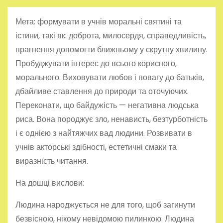
Мета: формувати в учнів моральні святині та
істини, такі як: доброта, милосердя, справедливість,
прагнення допомогти ближньому у скрутну хвилину.
Пробуджувати інтерес до всього корисного,
морального. Виховувати любов і повагу до батьків,
дбайливе ставлення до природи та оточуючих.
Переконати, що байдужість — негативна людська
риса. Вона породжує зло, ненависть, безтурботність
і є однією з найтяжчих вад людини. Розвивати в
учнів акторські здібності, естетичні смаки та
виразність читання.
На дошці вислови:
Людина народжується не для того, щоб загинути
безвісною, нікому невідомою пилинкою. Людина