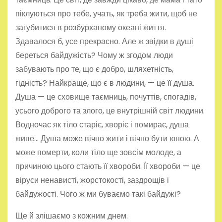
піклуються про тебе, учать, як треба жити, щоб не
загубитися в розбурханому океані життя.
Здавалося б, усе прекрасно. Але ж звідки в душі
береться байдужість? Чому ж згодом люди
забувають про те, що є добро, шляхетність,
гідність? Найкраще, що є в людини, — це її душа.
Душа — це сховище таємниць, почуттів, спогадів,
усього доброго та злого, це внутрішній світ людини.
Водночас як тіло старіє, хворіє і помирає, душа
живе… Душа може вічно жити і вічно бути юною. А
може померти, коли тіло ще зовсім молоде, а
причиною цього стають її хвороби. Її хвороби — це
віруси ненависті, жорстокості, заздрощів і
байдужості. Чого ж ми буваємо такі байдужі?
Ще й злішаємо з кожним днем.