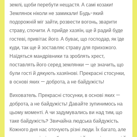
землі, щоби перебути нещастя. А самі козаки!
Землянок ніколи не замикали! Будь-який
подорожній міг зайти, розвести вогонь, зварити
страву, спочити. А прийде хазяїн, ще й радий буде
гостеві, привітає його. А буває, що господар, як їде
куди, так ще й зоставляє страву для прихожого.
Наїдяться мандрівники та зроблять хрест,
поставлять його серед землянки — це значить, що
були гості й дякують хазяїнові. Прекрасні стосунки,
в основі яких — доброта, а не байдужість!
Вихователь. Прекрасні стосунки, в основі яких —
доброта, а не байдужість! Давайте зупинимось на
цьому моменті. А чи задумувались ви над тим, що
таке байдужість? Звичайна людська байдужість.
Кожного дня нас оточують різні люди. Їх багато, але