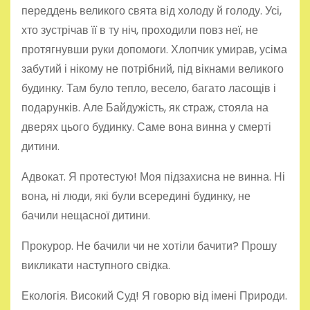
переддень великого свята від холоду й голоду. Усі,
хто зустрічав її в ту ніч, проходили повз неї, не
протягнувши руки допомоги. Хлопчик умирав, усіма
забутий і нікому не потрібний, під вікнами великого
будинку. Там було тепло, весело, багато ласощів і
подарунків. Але Байдужість, як страж, стояла на
дверях цього будинку. Саме вона винна у смерті
дитини.
Адвокат. Я протестую! Моя підзахисна не винна. Ні
вона, ні люди, які були всередині будинку, не
бачили нещасної дитини.
Прокурор. Не бачили чи не хотіли бачити? Прошу
викликати наступного свідка.
Екологія. Високий Суд! Я говорю від імені Природи.