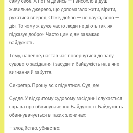
саму себе. А потім дивись — і висохло в душі
живильне джерело, що допомагало жити, вірити,
рухатися вперед. Отже, добро — не наука, воно —
дія. То чому ж дуже часто люди не діють так, як
підказує добро? Часто цим діям заважає
байдужість.
Тому, напевне, настав час повернутися до залу
судового засідання і засудити байдужість на вічне
вигнання й забуття.
Секретар. Прошу всіх піднятися. Суд іде!
Суддя. У відкритому судовому засіданні слухається
справа про обвинувачення Байдужості. Байдужість
обвинувачується в таких злочинах:
– злодійство, убивство;