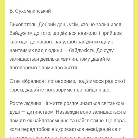
В. Сухомлинський
Вихователь. Добрий день усім, хто не залишився
байдужим до того, що діється навколо, і прийшов
сьогодні до нашого залу, щоб засудити одну з
найтяжчих вад людини — байдужість. До суду
залишається декілька хвилин, тому давайте
поговоримо з вами про життя.
Отак зібралися і поговоримо, поділимося радістю і
горем, давайте поговоримо про найцінніше.
Росте людина… Її життя розпочинається світанком
душі — дитинством. Назавжди воно залишається в
пам’яті як найпотаємніше та найсвітліше. Це пора,
коли перед тобою відкривається незвіданий світ
таємниць. Це світ, де завжди цікаво, де мама і тато