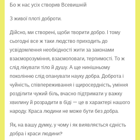
Бо ж нас усіх створив Всевишній
З живої плоті доброти.
Дійсно, ми створені, щоби творити добро. І тому
сьогодні все ж таки людство приходить до
усвідомлення необхідності жити за законами
взаєморозуміння, взаємоповаги, терпимості. То ж
слід лікувати тіло й душу. А ще нинішньому
поколінню слід опанувати науку добра. Доброта і
чуйність, співпереживання і щиросердність, уміння
розділити чужий біль, вчасно підтримати у важку
хвилину й розрадити в біді — це в характері нашого
народу. Краса людини не може бути без добра.
Як, на вашу думку, у чому і як виявляється єдність
добра і краси людини?