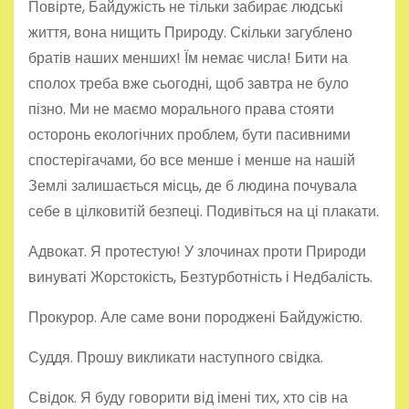
Повірте, Байдужість не тільки забирає людські
життя, вона нищить Природу. Скільки загублено
братів наших менших! Їм немає числа! Бити на
сполох треба вже сьогодні, щоб завтра не було
пізно. Ми не маємо морального права стояти
осторонь екологічних проблем, бути пасивними
спостерігачами, бо все менше і менше на нашій
Землі залишається місць, де б людина почувала
себе в цілковитій безпеці. Подивіться на ці плакати.
Адвокат. Я протестую! У злочинах проти Природи
винуваті Жорстокість, Безтурботність і Недбалість.
Прокурор. Але саме вони породжені Байдужістю.
Суддя. Прошу викликати наступного свідка.
Свідок. Я буду говорити від імені тих, хто сів на