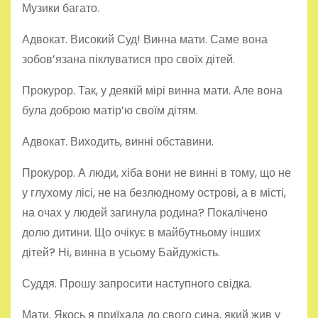
Музики багато.
Адвокат. Високий Суд! Винна мати. Саме вона
зобов’язана піклуватися про своїх дітей.
Прокурор. Так, у деякій мірі винна мати. Але вона
була доброю матір’ю своїм дітям.
Адвокат. Виходить, винні обставини.
Прокурор. А люди, хіба вони не винні в тому, що не
у глухому лісі, не на безлюдному острові, а в місті,
на очах у людей загинула родина? Покалічено
долю дитини. Що очікує в майбутньому інших
дітей? Ні, винна в усьому Байдужість.
Суддя. Прошу запросити наступного свідка.
Мати. Якось я приїхала до свого сина, який жив у