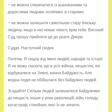
– не можна сперечатися із шанованими та
дорослими людьми, особливо зі старими;
– не можна залишати самотньою стару близьку
людину, якщо в неї немає нікого, крім тебе. Високий
Суд, прошу прийняти це до уваги. Дякую.
Суддя. Наступний свідок.
Політик. Я свідчу від імені людей, народів та історії.
Я не можу сказати, що в усіх війнах, нещастях, які
відбувалися на Землі, винна Байдужість. Але
жодна подія не обійшлася без байдужих людей.
Згадайте! Скільки людей залишилося байдужими
до нещасть інших у роки революцій, війн, голоду,
катастроф, стихійних лих! Їх не злічити.