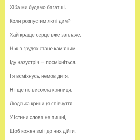
Хіба ми будемо багатші,
Коли розпустим люті дим?
Хай краще серце вже заплаче,
Ніж в грудях стане кам’яним.
Іду назустріч — посміхніться.
І я всміхнусь, немов дитя.
Ні, ще не висохла криниця,
Людська криниця співчуття.
У істини слова не пишні,
Щоб кожен зміг до них дійти,