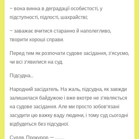
– вона винна в деградації особистості, у
підступності, підлості, шахрайстві;
– заважає вчитися старанно й наполегливо,
творити хороші справи.
Перед тим як розпочати судове засідання, з’ясуємо,
чи всі з’явилися на суд.
Підсудна…
Народний засідатель. На жаль, підсудна, як завжди
залишилася байдужою і вже вкотре не з’являється
на судове засідання. Але ми просто зобов’язані
засудити цю важку ваду людини, і тому суд сьогодні
відбудеться без підсудної.
Суддя. Прокурор — ……….