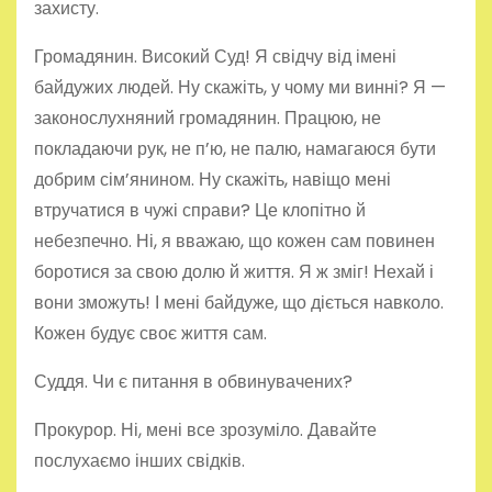
захисту.
Громадянин. Високий Суд! Я свідчу від імені
байдужих людей. Ну скажіть, у чому ми винні? Я —
законослухняний громадянин. Працюю, не
покладаючи рук, не п’ю, не палю, намагаюся бути
добрим сім’янином. Ну скажіть, навіщо мені
втручатися в чужі справи? Це клопітно й
небезпечно. Ні, я вважаю, що кожен сам повинен
боротися за свою долю й життя. Я ж зміг! Нехай і
вони зможуть! І мені байдуже, що діється навколо.
Кожен будує своє життя сам.
Суддя. Чи є питання в обвинувачених?
Прокурор. Ні, мені все зрозуміло. Давайте
послухаємо інших свідків.