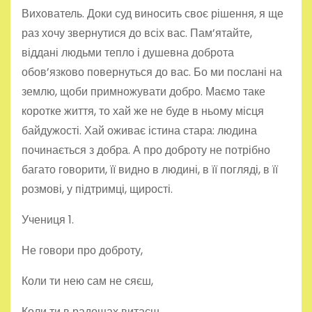
Вихователь. Доки суд виносить своє рішення, я ще
раз хочу звернутися до всіх вас. Пам’ятайте,
віддані людьми тепло і душевна доброта
обов’язково повернуться до вас. Бо ми послані на
землю, щоби примножувати добро. Маємо таке
коротке життя, то хай же не буде в ньому місця
байдужості. Хай оживає істина стара: людина
починається з добра. А про доброту не потрібно
багато говорити, її видно в людині, в її погляді, в її
розмові, у підтримці, щирості.
Учениця 1.
Не говори про доброту,
Коли ти нею сам не сяєш,
Коли ти в радощах витаєш,