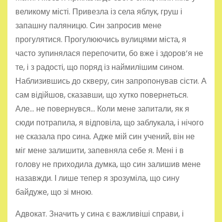
великому місті. Привезла із села яблук, груш і
запашну паляницю. Син запросив мене
прогулятися. Прогулюючись вулицями міста, я
часто зупинялася перепочити, бо вже і здоров’я не
те, і з радості, що поряд із наймилішим сином.
Наблизившись до скверу, син запропонував сісти. А
сам відійшов, сказавши, що хутко повернеться.
Але… не повернувся… Коли мене запитали, як я
сюди потрапила, я відповіла, що заблукала, і нічого
не сказала про сина. Адже мій син учений, він не
міг мене залишити, запевняла себе я. Мені і в
голову не приходила думка, що син залишив мене
назавжди. І лише тепер я зрозуміла, що сину
байдуже, що зі мною.
Адвокат. Значить у сина є важливіші справи, і