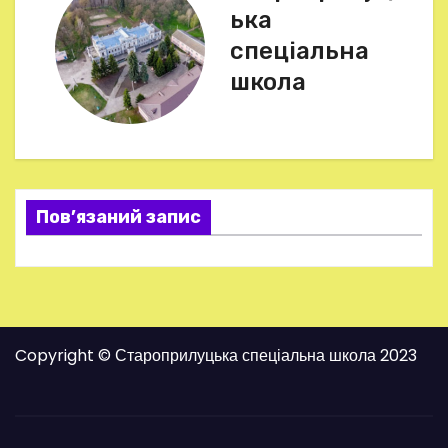
ька
і
спеціальна
г
школа
а
ц
і
Пов’язаний запис
я
з
а
Copyright © Староприлуцька спеціальна школа 2023
п
и