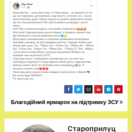
Благодійний ярмарок на підтримку ЗСУ
Н
а
в
Староприлуц