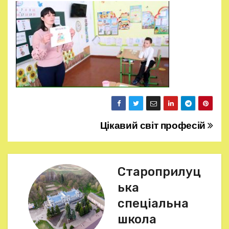
Цікавий світ професій
Н
а
в
Староприлуц
ька
і
спеціальна
г
школа