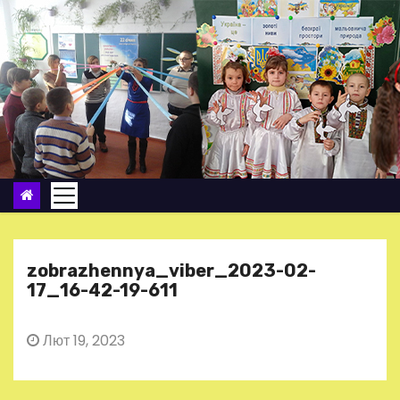
П
е
р
е
й
т
и
д
о
в
м
zobrazhennya_viber_2023-02-
і
17_16-42-19-611
с
т
Лют 19, 2023
у