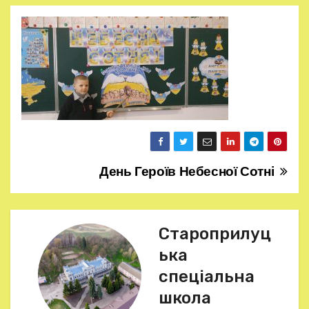
День Героїв Небесної Сотні
Н
а
в
Староприлуц
ька
і
спеціальна
г
школа