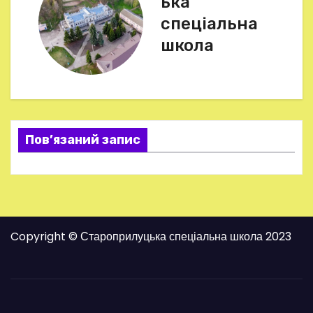
ька
г
спеціальна
школа
а
ц
і
я
Пов’язаний запис
з
а
п
Copyright © Староприлуцька спеціальна школа 2023
и
с