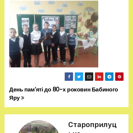
День пам’яті до 80-х роковин Бабиного
Н
Яру
а
в
Староприлуц
і