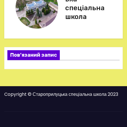
і
спеціальна
г
школа
а
ц
і
Пов’язаний запис
я
з
а
Copyright © Староприлуцька спеціальна школа 2023
п
и
с