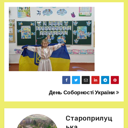
День Соборності України
Н
а
в
Староприлуц
ька