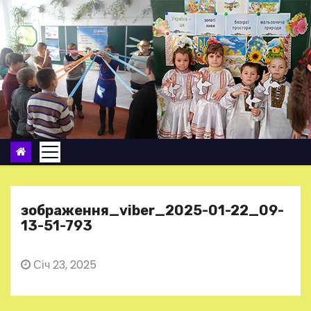
П
е
р
е
й
т
и
д
о
в
м
зображення_viber_2025-01-22_09-
і
13-51-793
с
т
Січ 23, 2025
у