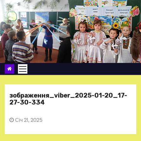
П
е
р
е
й
т
и
д
о
в
м
зображення_viber_2025-01-20_17-
і
27-30-334
с
т
Січ 21, 2025
у