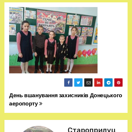
День вшанування захисників Донецького
Н
аеропорту
а
в
Староприлуц