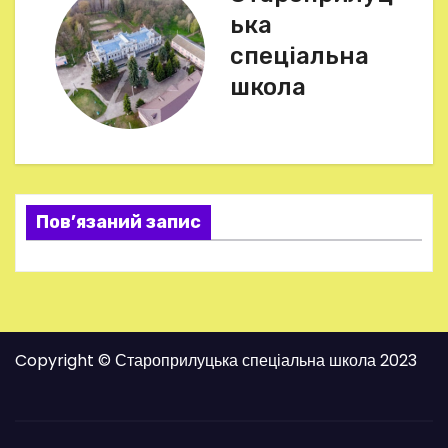
і
ька
г
спеціальна
школа
а
ц
і
я
Пов’язаний запис
з
а
п
Copyright © Староприлуцька спеціальна школа 2023
и
с