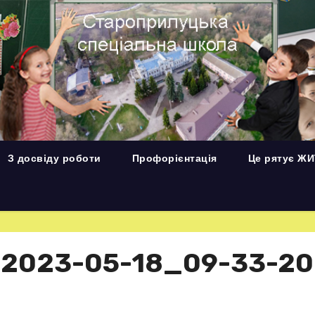
З досвіду роботи
Профорієнтація
Це рятує Ж
_2023-05-18_09-33-20