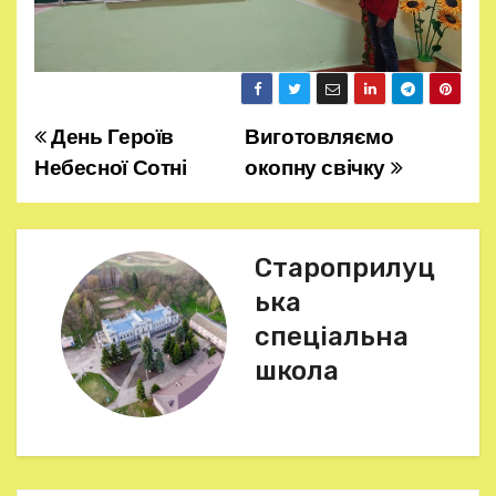
День Героїв
Виготовляємо
Н
Небесної Сотні
окопну свічку
а
в
Староприлуц
і
ька
г
спеціальна
школа
а
ц
і