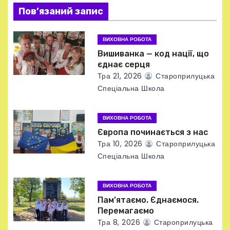
я
Пов’язаний запис
з
ВИХОВНА РОБОТА
а
Вишиванка — код нації, що
єднає серця
п
Тра 21, 2026
Староприлуцька
Спеціальна Школа
и
с
ВИХОВНА РОБОТА
Європа починається з нас
і
Тра 10, 2026
Староприлуцька
в
Спеціальна Школа
ВИХОВНА РОБОТА
Пам’ятаємо. Єднаємося.
Перемагаємо
Тра 8, 2026
Староприлуцька