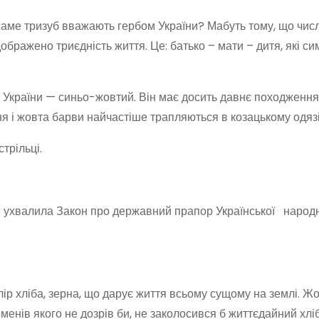
 саме тризуб вважають гербом України? Мабуть тому, що чис
ображено триєдність життя. Це: батько – мати – дитя, які с
України — синьо-жовтий. Він має досить давнє походження
я і жовта барви найчастіше трапляються в козацькому одязі
трільці.
ві ухвалила Закон про державний прапор Української наро
лір хліба, зерна, що дарує життя всьому сущому на землі. Ж
енів яко­го не дозрів би, не заколосився б життєдайний хліб