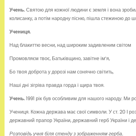
Учень.
Святою для кожної людини є земля і вона зроб
колисанку, а потім народну пісню, пішла стежиною до шко
Учениця.
Над блакиттю весни, над широким задивленим світом
Промовляєм твоє, Батьківщино, завітне ім’я,
Бо твоя доброта у дорозі нам сонячно світить,
Наші дні зігріва правда горда і щира твоя.
Учень.
1991 рік був особливим для нашого наро­ду. Ми р
Учениця. Кожна держава має свої символи. У ст. 20 І ро
державний прапор України, державний герб України і де
Розповідь учня біля стенду з зображенням герба.