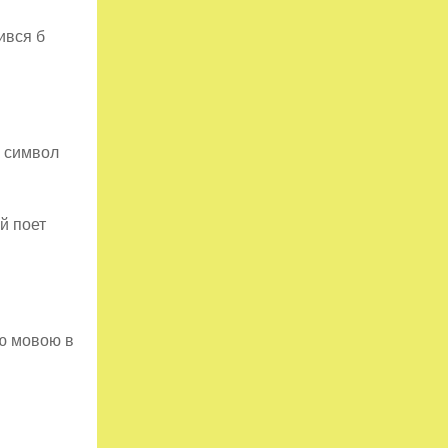
ився б
к символ
й поет
ою мовою в