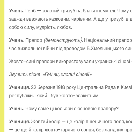
Учень.
Герб — золотий тризуб на блакитному тлі. Чому
завжди вважають казковим, чарівним. А ще у тризубі від
собою силу, мудрість, любов.
Учень.
Прапор
(демонструють).
Національний прапор 
час визвольної війни під проводом Б.Хмельницького син
Жовто-сині прапори використовували українські січові с
Звучить пісня «Гей ви, хлопці січовії».
Учениця.
22 березня 1918 року Центральна Рада в Киє
республіки, який був жовто-блакитним.
Учень.
Чому саме ці кольори є основою прапору?
Учениця.
Жовтий колір — це колір пшенично­го поля, ко
— це ще й колір жовто-гарячого сонця, без лагідних пром