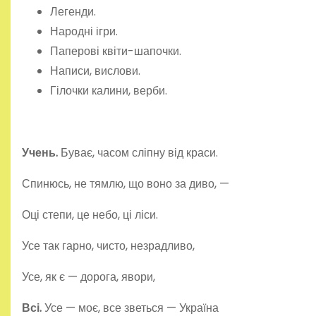
Легенди.
Народні ігри.
Паперові квіти-шапочки.
Написи, вислови.
Гілочки калини, верби.
Учень.
Буває, часом сліпну від краси.
Спинюсь, не тямлю, що воно за диво, —
Оці степи, це небо, ці ліси.
Усе так гарно, чисто, незрадливо,
Усе, як є — дорога, явори,
Всі.
Усе — моє, все зветься — Україна