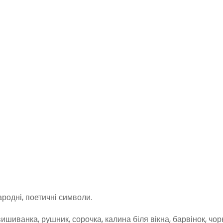
родні, поетичні символи.
вишиванка, рушник, сорочка, калина біля вікна, барвінок, чор