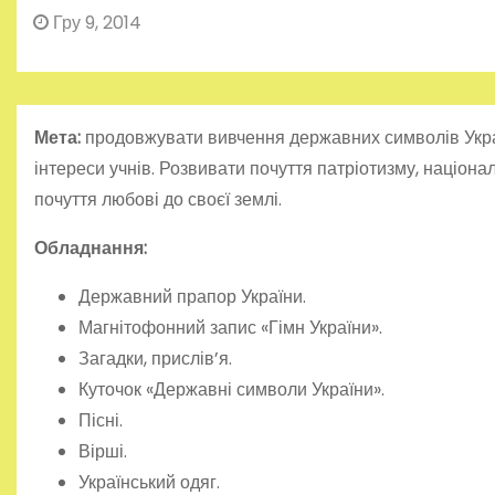
Гру 9, 2014
Мета:
продовжувати вивчення державних сим­волів Укра
інтереси учнів. Розвивати почуття патріотизму, націонал
почуття любові до своєї землі.
Обладнання:
Державний прапор України.
Магнітофонний запис «Гімн України».
Загадки, прислів’я.
Куточок «Державні символи України».
Пісні.
Вірші.
Український одяг.