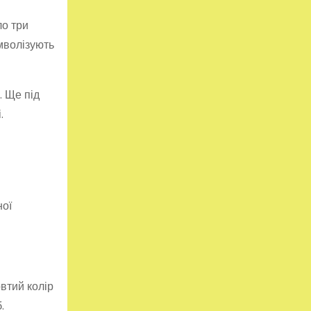
ло три
имволізують
. Ще під
.
дної
овтий колір
.