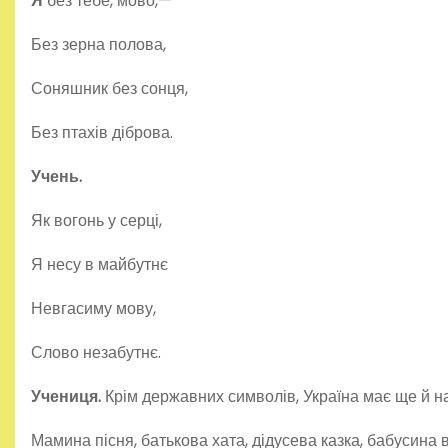
Я
без тебе, мово,—
Без зерна полова,
Соняшник без сонця,
Без птахів діброва.
Учень.
Як вогонь у серці,
Я несу в майбутнє
Невгасиму мову,
Слово незабутнє.
Учениця.
Крім державних символів, Україна має ще й на
Мамина пісня, батькова хата, дідусева казка, ба­бусина 