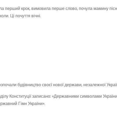
ила перший крок, вимовила перше слово, почула мамину піс
ли. Ці почуття вічні.
озпочали будівництво своєї нової держави, незалежної Украї
зділу Конституції записано: «Державни­ми символами України
ржавний Гімн Украї­ни».