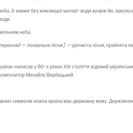
о неба. А невже без живлющої матері-води визрів би, заколос
води.
лепінням неба.
й переклад
—
похвальна пісня) —
урочиста пісня, прийнята я
аїна» написав у 60-х роках XIX століття відомий українськи
й композитор Михайло Вербицький.
жавних символів кожна країна має державну мову. Державн