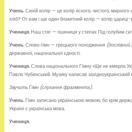
Учень.
Синій колір — це колір ясного, чистого, мирног
хліб? От вам і ще один бла­китний колір — колір цариці-
Учениця.
Наш стяг — пшениця у степах Під голубим ск
Учень.
Слово гімн — грецького походження
(дос­лівни
державної, національної єдності.
Учениця.
Слова національного Гімну «Ще не вмерла Укр
Павло Чубинський. Му­зику написав західноукраїнськи
Звучить Гімн (слухання фрагмента).
Учень.
Гімн записано українською мовою, бо крім дер
Україні є українська мова.
Учениця.