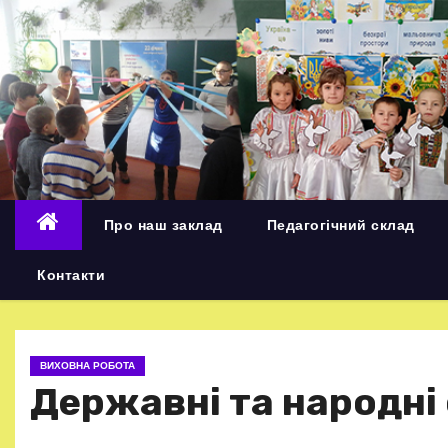
П
е
р
е
й
т
и
д
Про наш заклад
Педагогічний склад
о
в
Контакти
м
і
с
ВИХОВНА РОБОТА
т
Державні та народні
у