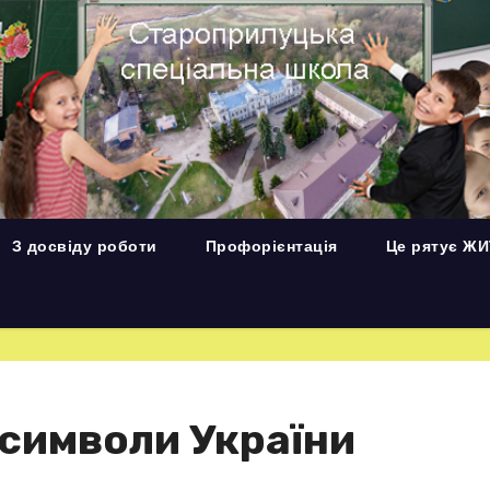
З досвіду роботи
Профорієнтація
Це рятує Ж
 символи України