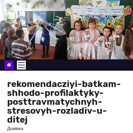
П
е
р
е
й
т
и
д
о
в
rekomendacziyi-batkam-
м
shhodo-profilaktyky-
і
posttravmatychnyh-
с
stresovyh-rozladiv-u-
т
ditej
у
Домівка