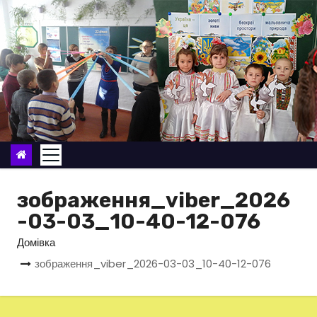
П
е
р
е
й
т
и
д
о
в
зображення_viber_2026
м
-03-03_10-40-12-076
і
Домівка
с
зображення_viber_2026-03-03_10-40-12-076
т
у