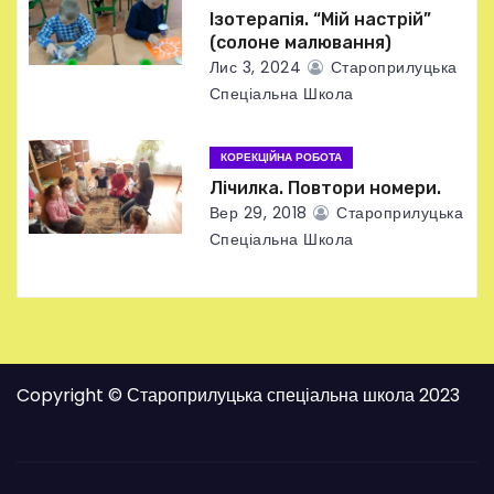
с
Ізотерапія. “Мій настрій”
(солоне малювання)
і
Лис 3, 2024
Староприлуцька
в
Спеціальна Школа
КОРЕКЦІЙНА РОБОТА
Лічилка. Повтори номери.
Вер 29, 2018
Староприлуцька
Спеціальна Школа
Copyright © Староприлуцька спеціальна школа 2023