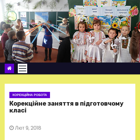
П
е
р
е
й
т
и
д
о
в
м
КОРЕКЦІЙНА РОБОТА
і
Корекційне заняття в підготовчому
с
класі
т
у
Лют 9, 2018