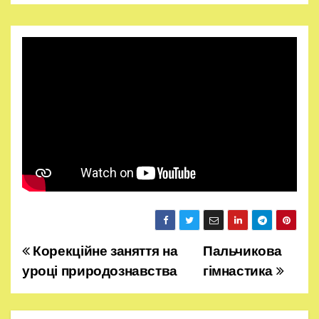
Корекційне заняття на
Пальчикова
Н
уроці природознавства
гімнастика
а
в