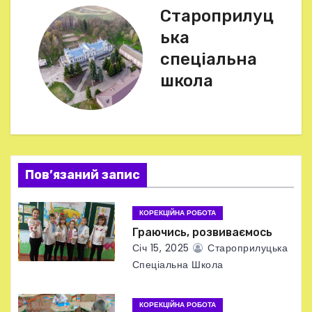
Староприлуц
і
ька
г
спеціальна
школа
а
ц
і
я
Пов’язаний запис
з
КОРЕКЦІЙНА РОБОТА
а
Граючись, розвиваємось
Січ 15, 2025
Староприлуцька
п
Спеціальна Школа
и
КОРЕКЦІЙНА РОБОТА