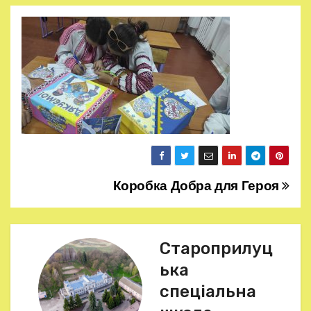
Коробка Добра для Героя
Н
а
в
Староприлуц
ька
і
спеціальна
г