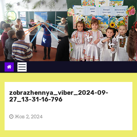
П
е
р
е
й
т
и
д
о
в
м
zobrazhennya_viber_2024-09-
і
27_13-31-16-796
с
т
Жов 2, 2024
у