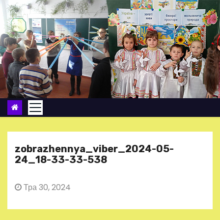
П
е
р
е
й
т
и
д
о
в
м
zobrazhennya_viber_2024-05-
і
24_18-33-33-538
с
т
Тра 30, 2024
у