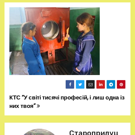
КТС “У світі тисячі професій, і лиш одна із
Н
них твоя”
а
в
Староприлуц