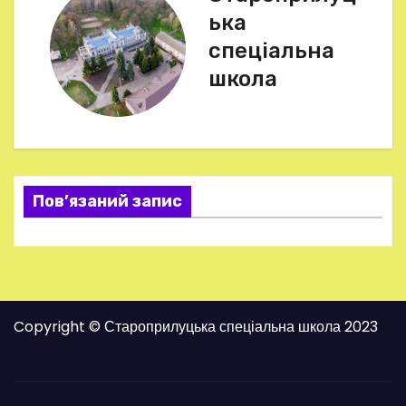
і
ька
г
спеціальна
школа
а
ц
і
я
Пов’язаний запис
з
а
п
Copyright © Староприлуцька спеціальна школа 2023
и
с