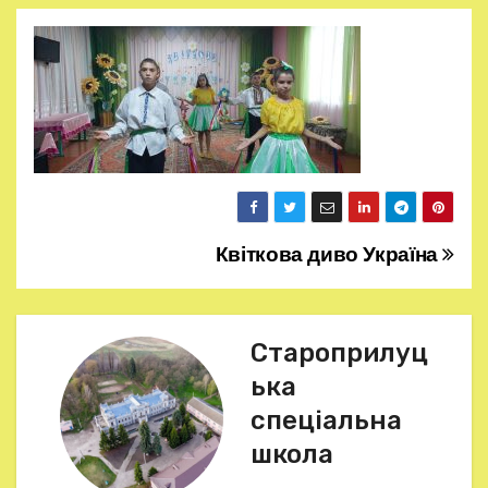
Квіткова диво Україна
Н
а
в
Староприлуц
ька
і
спеціальна
г
школа