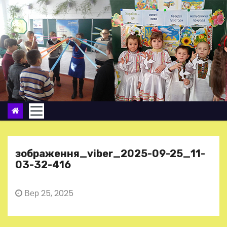
П
е
р
е
й
т
и
д
о
в
м
зображення_viber_2025-09-25_11-
і
03-32-416
с
т
Вер 25, 2025
у