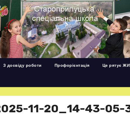
З досвіду роботи
Профорієнтація
Це рятує Ж
025-11-20_14-43-05-