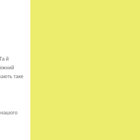
Та й
ніжний
вають таке
о нашого