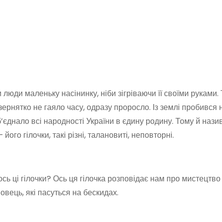
юди маленьку насінинку, ніби зігріваючи її своїми руками. 
ернятко не гаяло часу, одразу проросло. Із землі пробився 
б’єднало всі народності України в єдину родину. Тому й нази
його гілочки, такі різні, талановиті, неповторні.
ось ці гілочки? Ось ця гілочка розповідає нам про мистецтв
 овець, які пасуться на бескидах.