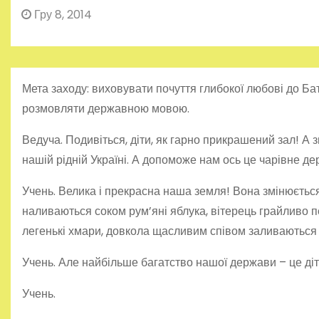
Гру 8, 2014
Мета заходу: виховувати почуття глибокої любові до Бат
розмовляти державною мовою.
Ведуча. Подивіться, діти, як гарно прикрашений зал! А 
нашій рідній Україні. А допоможе нам ось це чарівне де
Учень. Велика і прекрасна наша земля! Вона змінюється,
наливаються соком рум’яні яблука, вітерець грайливо п
легенькі хмари, довкола щасливим співом заливаються 
Учень. Але найбільше багатство нашої держави – це діт
Учень.