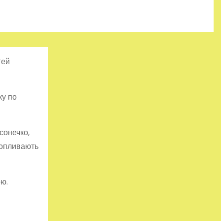
тей
ку по
сонечко,
пропливають
ою.