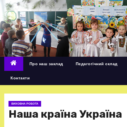
П
е
р
е
й
т
и
д
Про наш заклад
Педагогічний склад
о
в
Контакти
м
і
с
ВИХОВНА РОБОТА
т
Наша країна Україна
у