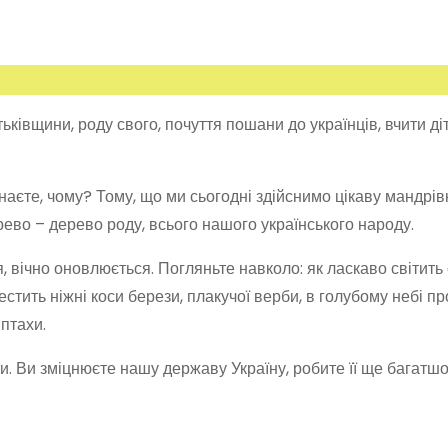
ьківщини, роду свого, почуття пошани до українців, вчити ді
знаєте, чому? Тому, що ми сьогодні здійснимо цікаву мандрів
рево – дерево роду, всього нашого українського народу.
 вічно оновлюється. Погляньте навколо: як ласкаво світить 
естить ніжні коси берези, плакучої верби, в голубому небі 
птахи.
и. Ви зміцнюєте нашу державу Україну, робите її ще багатш