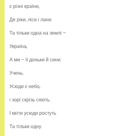
є різні країни,
Де ріки, ліси і лани.
Та тільки одна на землі –
Україна,
А ми – її доньки й сини.
Учень.
Усюди є небо,
і зорі скрізь сяють.
І квіти усюди ростуть
Та тільки одну