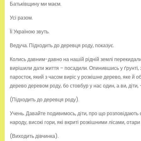
Батьківщину ми маєм.
Усі разом.
Її Україною звуть.
Ведуча. Підходить до деревця роду, показує.
Колись давним-давно на нашій рідній землі перекидали л
вирішили дати життя – посадили. Опинившись у ґрунті, з
паросток, який з часом виріс у розкішне дерево, яке й о
дерево деревом роду, бо стовбур у нас один, а ви, діти, – 
(Підходить до деревця роду).
Учень. Давайте подивимось, діти, про що розповідають 
народу, високі гори, які вкриті розкішними лісами, отари
(Виходить дівчинка).