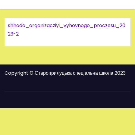
shhodo_organizacziyi_vyhovnogo_proczesu_20
23-2
Copyright © Староприлуцька спеціальна школа 2023