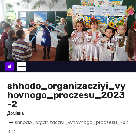
П
е
р
е
й
т
и
д
о
в
shhodo_organizacziyi_vy
м
hovnogo_proczesu_2023
і
-2
с
Домівка
т
shhodo_organizacziyi_vyhovnogo_proczesu_202
у
3-2