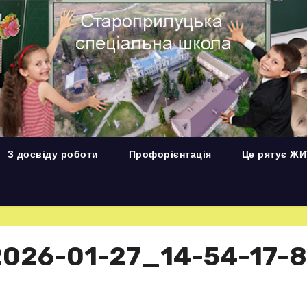
З досвіду роботи
Профорієнтація
Це рятує Ж
026-01-27_14-54-17-8