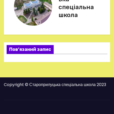
і
спеціальна
г
школа
а
ц
і
Пов’язаний запис
я
з
а
Copyright © Староприлуцька спеціальна школа 2023
п
и
с