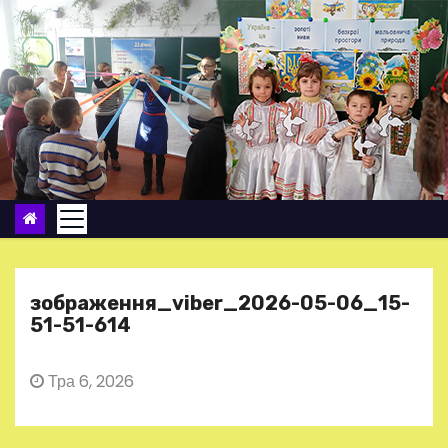
П
е
р
е
й
т
и
д
о
в
м
зображення_viber_2026-05-06_15-
і
51-51-614
с
т
Тра 6, 2026
у