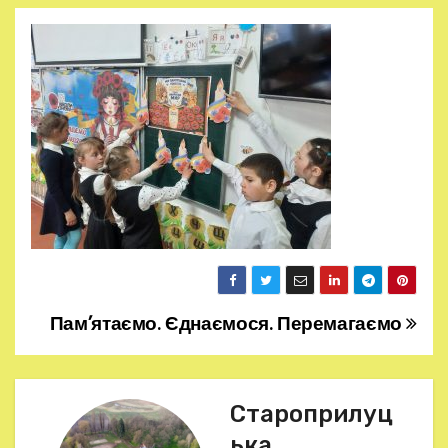
Пам’ятаємо. Єднаємося. Перемагаємо
Н
а
в
Староприлуц
ька