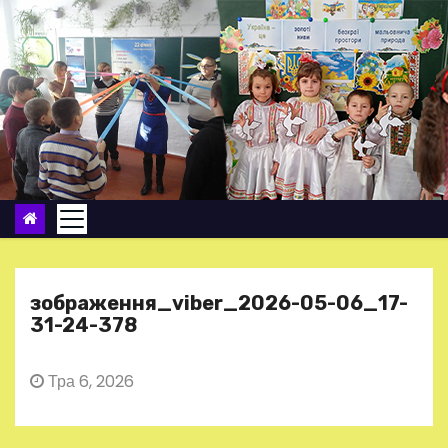
П
е
р
е
й
т
и
д
о
в
м
зображення_viber_2026-05-06_17-
і
31-24-378
с
т
Тра 6, 2026
у