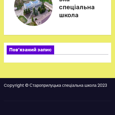
і
спеціальна
г
школа
а
ц
і
Пов’язаний запис
я
з
а
Copyright © Староприлуцька спеціальна школа 2023
п
и
с