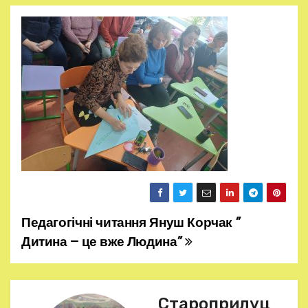
Педагогічні читання Януш Корчак ”
Н
Дитина – це вже Людина”
а
в
Староприлуц