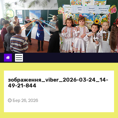
П
е
р
е
й
т
и
д
о
в
м
зображення_viber_2026-03-24_14-
і
49-21-844
с
т
Бер 26, 2026
у