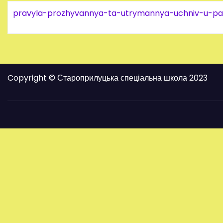
pravyla-prozhyvannya-ta-utrymannya-uchniv-u-pan
Copyright © Староприлуцька спеціальна школа 2023