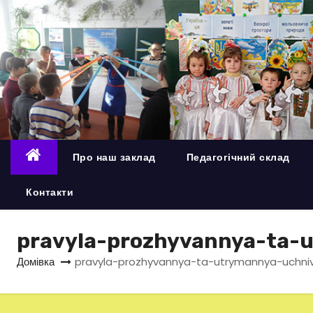
П
е
р
е
й
т
и
д
Про наш заклад
Педагогічний склад
о
в
Контакти
м
і
pravyla-prozhyvannya-ta-
с
Домівка
pravyla-prozhyvannya-ta-utrymannya-uchniv
т
у