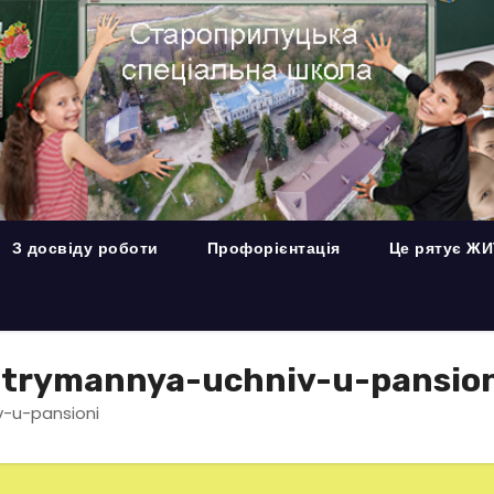
З досвіду роботи
Профорієнтація
Це рятує Ж
utrymannya-uchniv-u-pansion
-u-pansioni