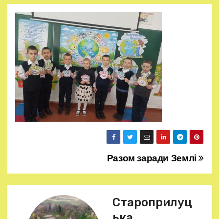
Разом заради Землі
Н
а
в
Староприлуц
ька