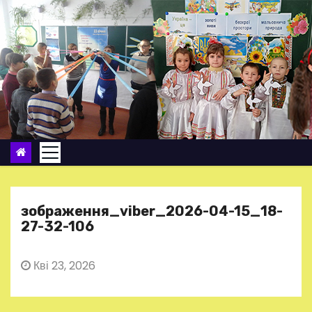
П
е
р
е
й
т
и
д
о
в
м
зображення_viber_2026-04-15_18-
і
27-32-106
с
т
Кві 23, 2026
у