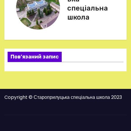
і
спеціальна
г
школа
а
ц
і
Пов’язаний запис
я
з
а
Copyright © Староприлуцька спеціальна школа 2023
п
и
с