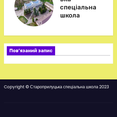
і
спеціальна
г
школа
а
ц
і
Пов’язаний запис
я
з
а
Copyright © Староприлуцька спеціальна школа 2023
п
и
с