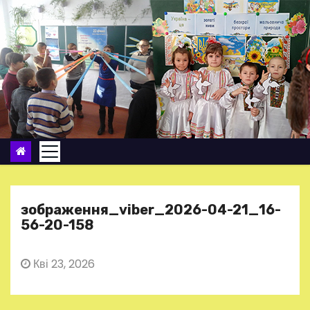
П
е
р
е
й
т
и
д
о
в
м
зображення_viber_2026-04-21_16-
і
56-20-158
с
т
Кві 23, 2026
у