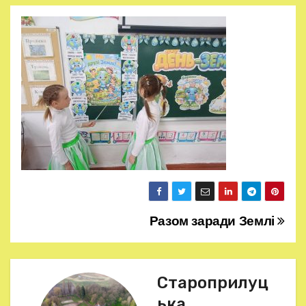
Разом заради Землі
Н
а
в
Староприлуц
ька