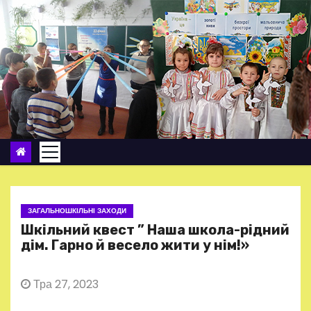
П
е
р
е
й
т
и
д
о
в
м
ЗАГАЛЬНОШКІЛЬНІ ЗАХОДИ
і
Шкільний квест ” Наша школа-рідний
с
дім. Гарно й весело жити у нім!»
т
у
Тра 27, 2023