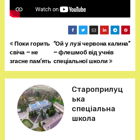
Поки горить
“Ой у лузі червона калина”
Н
свіча – не
– флешмоб від учнів
а
згасне пам’ять
спеціальної школи
в
і
Староприлуц
г
ька
спеціальна
а
школа
ц
і