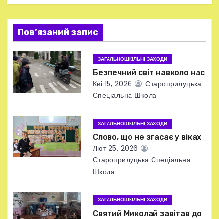
я
Пов’язаний запис
з
а
ЗАГАЛЬНОШКІЛЬНІ ЗАХОДИ
Безпечний світ навколо нас
п
Кві 15, 2026
Староприлуцька
и
Спеціальна Школа
с
ЗАГАЛЬНОШКІЛЬНІ ЗАХОДИ
і
Слово, що не згасає у віках
Лют 25, 2026
в
Староприлуцька Спеціальна
Школа
ЗАГАЛЬНОШКІЛЬНІ ЗАХОДИ
Святий Миколай завітав до