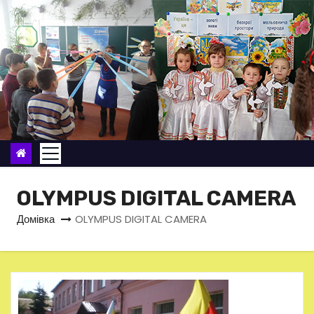
П
е
р
е
й
т
и
д
о
в
OLYMPUS DIGITAL CAMERA
м
Домівка
OLYMPUS DIGITAL CAMERA
і
с
т
у