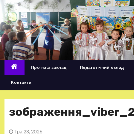
П
е
р
е
й
т
и
д
Про наш заклад
Педагогічний склад
о
в
Контакти
м
і
с
зображення_viber_2
т
у
Тра 23, 2025