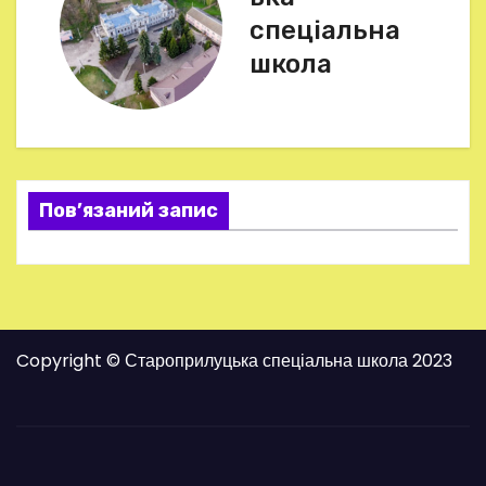
і
спеціальна
г
школа
а
ц
і
Пов’язаний запис
я
з
а
Copyright © Староприлуцька спеціальна школа 2023
п
и
с