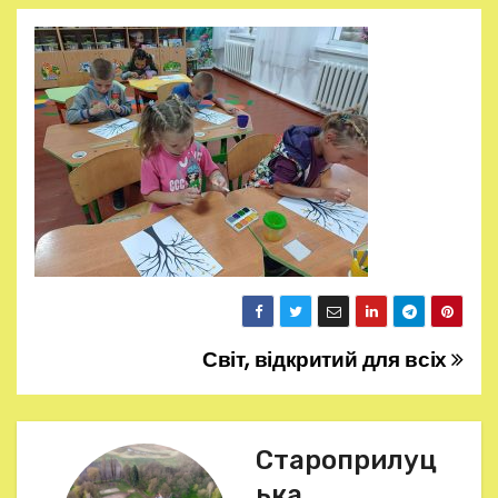
Світ, відкритий для всіх
Н
а
в
Староприлуц
ька