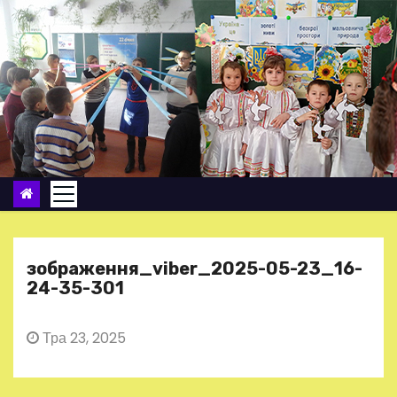
П
е
р
е
й
т
и
д
о
в
м
зображення_viber_2025-05-23_16-
і
24-35-301
с
т
Тра 23, 2025
у