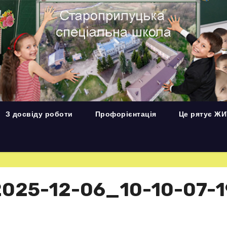
З досвіду роботи
Профорієнтація
Це рятує Ж
025-12-06_10-10-07-1