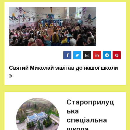
Святий Миколай завітав до нашої школи
Н
а
в
Староприлуц
і
ька
г
спеціальна
школа