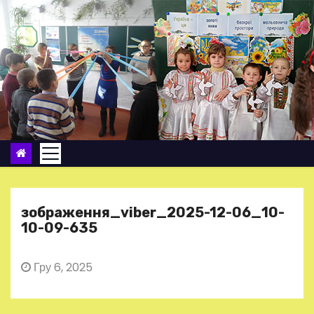
П
е
р
е
й
т
и
д
о
в
м
зображення_viber_2025-12-06_10-
і
10-09-635
с
т
Гру 6, 2025
у