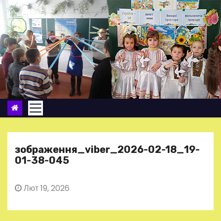
П
е
р
е
й
т
и
д
о
в
м
зображення_viber_2026-02-18_19-
і
01-38-045
с
т
Лют 19, 2026
у