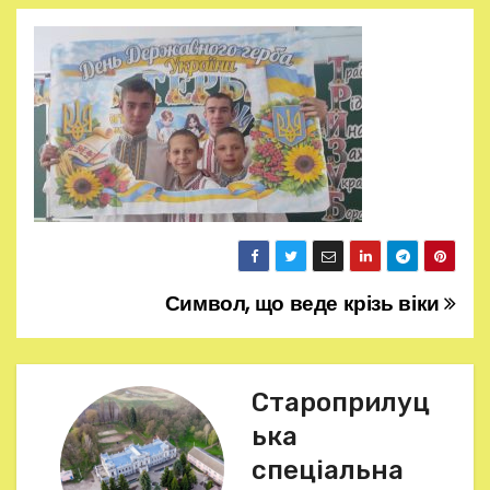
Символ, що веде крізь віки
Н
а
в
Староприлуц
ька
і
спеціальна