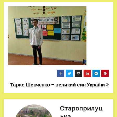
Тарас Шевченко – великий син України
Н
а
в
Староприлуц
ька