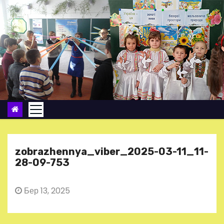
П
е
р
е
й
т
и
д
о
в
м
zobrazhennya_viber_2025-03-11_11-
і
28-09-753
с
т
Бер 13, 2025
у