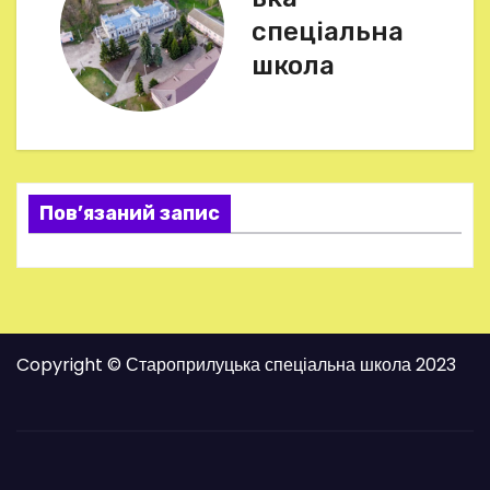
і
спеціальна
г
школа
а
ц
і
Пов’язаний запис
я
з
а
Copyright © Староприлуцька спеціальна школа 2023
п
и
с