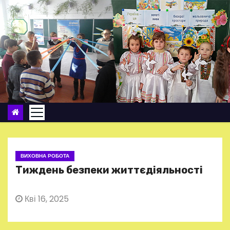
П
е
р
е
й
т
и
д
о
в
м
ВИХОВНА РОБОТА
і
Тиждень безпеки життєдіяльності
с
т
Кві 16, 2025
у