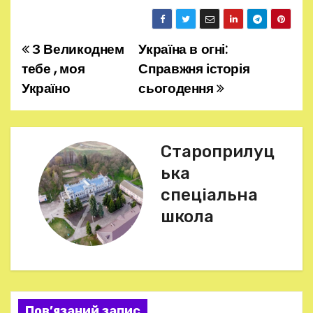
З Великоднем
Україна в огні:
Н
тебе , моя
Справжня історія
а
Україно
сьогодення
в
і
Староприлуц
г
ька
спеціальна
а
школа
ц
і
я
Пов’язаний запис