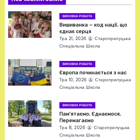
з
а
ВИХОВНА РОБОТА
Вишиванка — код нації, що
п
єднає серця
Тра 21, 2026
Староприлуцька
и
Спеціальна Школа
с
ВИХОВНА РОБОТА
і
Європа починається з нас
в
Тра 10, 2026
Староприлуцька
Спеціальна Школа
ВИХОВНА РОБОТА
Пам’ятаємо. Єднаємося.
Перемагаємо
Тра 8, 2026
Староприлуцька
Спеціальна Школа