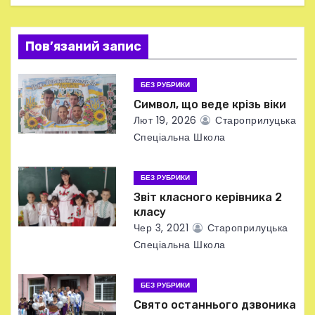
я
Пов’язаний запис
з
а
БЕЗ РУБРИКИ
Символ, що веде крізь віки
п
Лют 19, 2026
Староприлуцька
и
Спеціальна Школа
с
БЕЗ РУБРИКИ
і
Звіт класного керівника 2
класу
в
Чер 3, 2021
Староприлуцька
Спеціальна Школа
БЕЗ РУБРИКИ
Свято останнього дзвоника