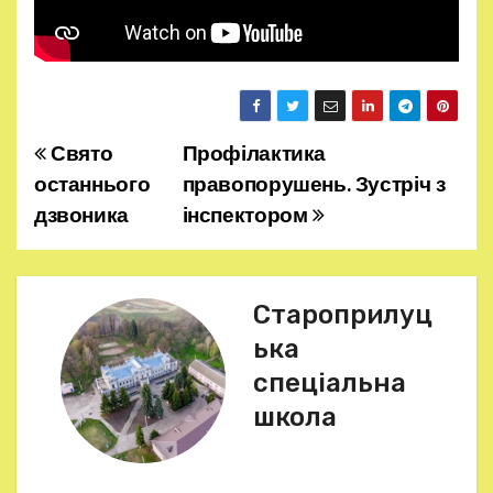
Свято
Профілактика
Н
останнього
правопорушень. Зустріч з
а
дзвоника
інспектором
в
і
Староприлуц
г
ька
спеціальна
а
школа
ц
і