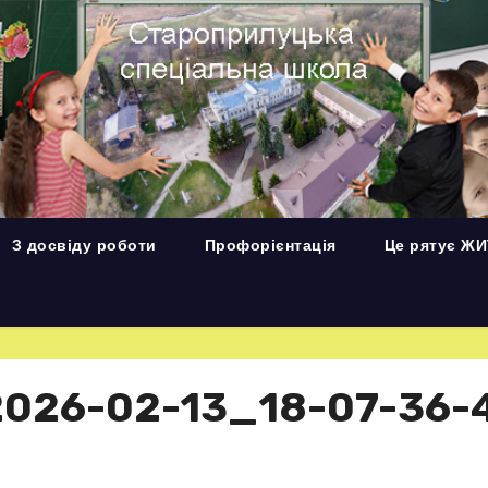
З досвіду роботи
Профорієнтація
Це рятує Ж
026-02-13_18-07-36-