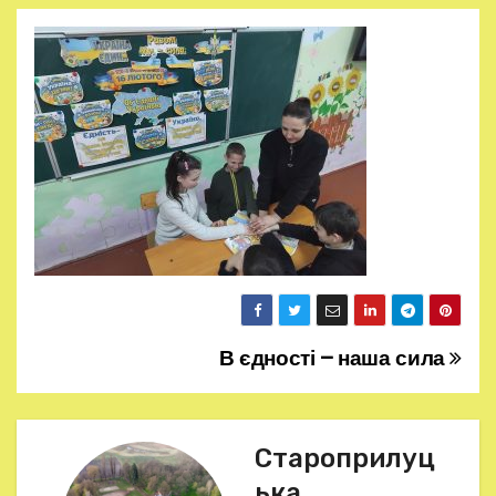
В єдності – наша сила
Н
а
в
Староприлуц
ька