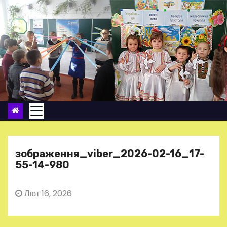
П
е
р
е
й
т
и
д
о
в
м
зображення_viber_2026-02-16_17-
і
55-14-980
с
т
Лют 16, 2026
у