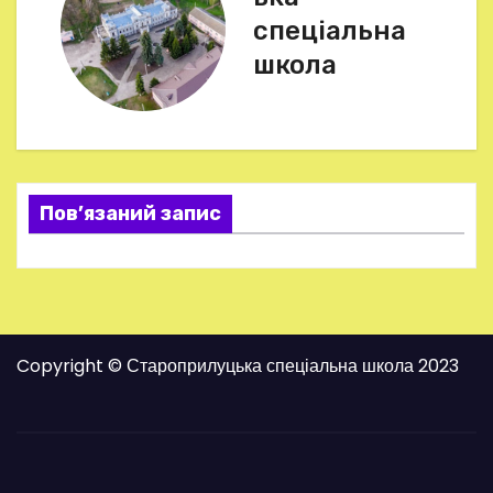
і
спеціальна
г
школа
а
ц
і
Пов’язаний запис
я
з
а
Copyright © Староприлуцька спеціальна школа 2023
п
и
с