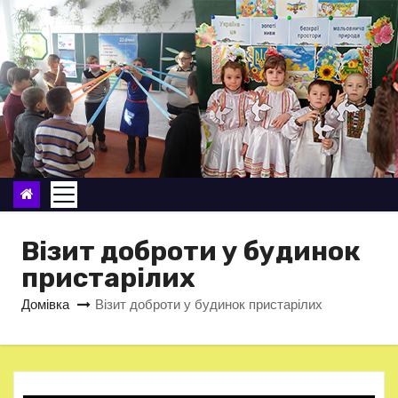
П
е
р
е
й
т
и
д
о
в
Візит доброти у будинок
м
пристарілих
і
Домівка
Візит доброти у будинок пристарілих
с
т
у