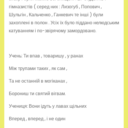
гімназистів ( серед них : Лизогуб , Попович ,
Шульгін , Кальченко , Ганкевич те інші ) були
захоплені в полон . Усіх їх було піддано нелюдським
катуванням і по-звірячому замордовано.
Учень: Ти впав , товаришу , у ранах
Між трупами таких , як сам ,
Та не останній в могіканах ,
Борониш ти святий вігвам.
Учениця: Вони ідуть у лавах щільних
Вперед , вперед , і не один