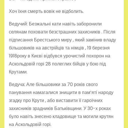
Хоч їхня смерть вовік не відболить.
Ведучий: Безжальні кати навіть заборонили
селянам поховати безстрашних захисників . Після
підписання Брестського миру , який замінив владу
більшовиків на австрійців та німців , 19 березня
1918року в Києві відбувся урочистий похорон на
Аскольдовій горі 28 полеглих бійців у бою під
Крутами.
Ведуча: Але більшовики за 70 років свого
панування намагалися знищити в пам’яті народу
згадку про Крути , або виставити її гароїчних
захисників зрадників Батьківщини. У 30-х роках
було навіть знесено кладовище та могили крутян
на Аскольдовій горі.