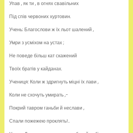
Упав , як ти , в огнях свавільних
Під спів червоних хуртовин.
Учень: Благослови ж їх льот шалений ,
Умри з усміхом на устах ;
Не поведе більш кат скажений
Твоїх братів у кайданах.
Учениця: Коли ж здригнуть міцні їх лави ,
Коли не схочуть умирать ,-
Покрий тавром ганьби й неслави ,
Спали пожежею проклять!..