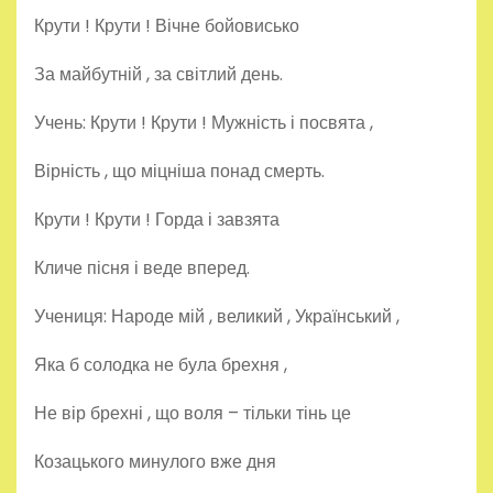
Крути ! Крути ! Вічне бойовисько
За майбутній , за світлий день.
Учень: Крути ! Крути ! Мужність і посвята ,
Вірність , що міцніша понад смерть.
Крути ! Крути ! Горда і завзята
Кличе пісня і веде вперед.
Учениця: Народе мій , великий , Український ,
Яка б солодка не була брехня ,
Не вір брехні , що воля – тільки тінь це
Козацького минулого вже дня