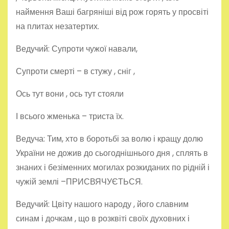
наймення Ваші багряніші від рож горять у просвіті
на плитах незатертих.
Ведучий: Супроти чужої навали,
Супроти смерті – в стужу , сніг ,
Ось тут вони , ось тут стояли
І всього жменька – триста їх.
Ведуча: Тим, хто в боротьбі за волю і кращу долю
України не дожив до сьогоднішнього дня , сплять в
знаних і безіменних могилах розкиданих по рідній і
чужій землі –ПРИСВЯЧУЄТЬСЯ.
Ведучий: Цвіту нашого народу , його славним
синам і дочкам , що в розквіті своїх духовних і