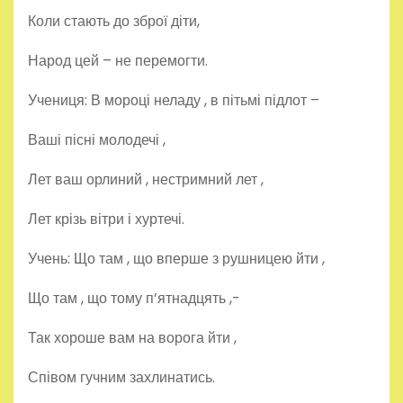
Коли стають до зброї діти,
Народ цей – не перемогти.
Учениця: В мороці неладу , в пітьмі підлот –
Ваші пісні молодечі ,
Лет ваш орлиний , нестримний лет ,
Лет крізь вітри і хуртечі.
Учень: Що там , що вперше з рушницею йти ,
Що там , що тому п’ятнадцять ,-
Так хороше вам на ворога йти ,
Співом гучним захлинатись.