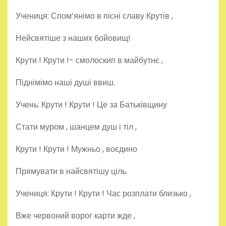
Учениця: Спом’янімо в пісні славу Крутів ,
Нейсвятіше з наших бойовищ!
Крути ! Крути !- смолоскип в майбутнє ,
Піднімімо наші душі ввиш.
Учень: Крути ! Крути ! Це за Батьківщину
Стати муром , шанцем душ і тіл ,
Крути ! Крути ! Мужньо , воєдино
Прямувати в найсвятішу ціль.
Учениця: Крути ! Крути ! Час розплати близько ,
Вже червоний ворог карти жде ,