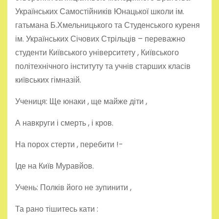
Українських Самостійників Юнацької школи ім.
гатьмана Б.Хмельницького та Студенського куреня
ім. Українських Січових Стрільців – переважно
студенти Київського університету , Київського
політехнічного інституту та учнів старших класів
київських гімназій.
Учениця: Ще юнаки , ще майже діти ,
А навкруги і смерть , і кров.
На порох стерти , перебити !-
Іде на Київ Муравйов.
Учень: Полків його не зупинити ,
Та рано тішитесь кати :