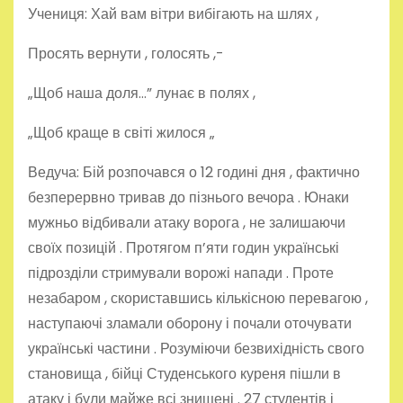
Учениця: Хай вам вітри вибігають на шлях ,
Просять вернути , голосять ,-
„Щоб наша доля…” лунає в полях ,
„Щоб краще в світі жилося „
Ведуча: Бій розпочався о 12 годині дня , фактично
безперервно тривав до пізнього вечора . Юнаки
мужньо відбивали атаку ворога , не залишаючи
своїх позицій . Протягом п’яти годин українські
підрозділи стримували ворожі напади . Проте
незабаром , скориставшись кількісною перевагою ,
наступаючі зламали оборону і почали оточувати
українські частини . Розуміючи безвихідність свого
становища , бійці Студенського куреня пішли в
атаку і були майже всі знищені . 27 студентів і