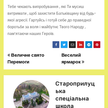
Тебе чекають випробування , які Ти мусиш
витримати , щоб захистити Батьківщину від будь-
якої агресії. Гартуйсь і готуй себе до праведної
боротьби за воля і майбутнє Твого Народу ,
пам’ятаючи наших Героїв.
Величне свято
Веселий
Н
Перемоги
ярмарок
а
в
Староприлуц
і
ька
г
спеціальна
школа
а