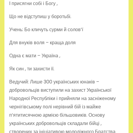
І присягни собі і Богу ,
Що не відступиш у боротьбі.
Учень: Бо кличуть сурми й солов’ї
Для внуків воля – краща доля
Одна є мати – Україна ,
Як син , ти захисти її.
Ведучий: Лише 300 українських юнаків –
добровольців виступили на захист Української
Народної Республіки і прийняли на засніженому
чернігівському полі нерівний бій із майже
п’ятитисячною армією більшовиків. Основу
українських добровольців складали бійці ,
створених за ініціативою молодіжного Братства