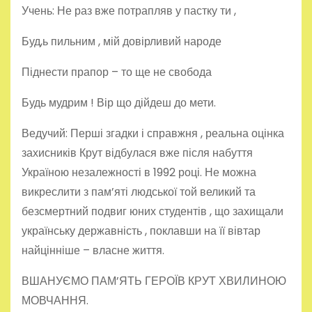
Учень: Не раз вже потрапляв у пастку ти ,
Буд,ь пильним , мій довірливий народе
Піднести прапор – то ще не свобода
Будь мудрим ! Вір що дійдеш до мети.
Ведучий: Перші згадки і справжня , реальна оцінка
захисників Крут відбулася вже після набуття
Україною незалежності в 1992 році. Не можна
викреслити з пам’яті людської той великий та
безсмертний подвиг юних студентів , що захищали
українську державність , поклавши на її вівтар
найцінніше – власне життя.
ВШАНУЄМО ПАМ’ЯТЬ ГЕРОЇВ КРУТ ХВИЛИНОЮ
МОВЧАННЯ.