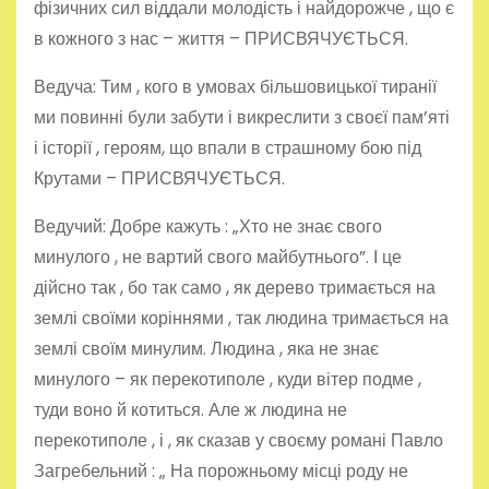
фізичних сил віддали молодість і найдорожче , що є
в кожного з нас – життя – ПРИСВЯЧУЄТЬСЯ.
Ведуча: Тим , кого в умовах більшовицької тиранії
ми повинні були забути і викреслити з своєї пам’яті
і історії , героям, що впали в страшному бою під
Крутами – ПРИСВЯЧУЄТЬСЯ.
Ведучий: Добре кажуть : „Хто не знає свого
минулого , не вартий свого майбутнього”. І це
дійсно так , бо так само , як дерево тримається на
землі своїми коріннями , так людина тримається на
землі своїм минулим. Людина , яка не знає
минулого – як перекотиполе , куди вітер подме ,
туди воно й котиться. Але ж людина не
перекотиполе , і , як сказав у своєму романі Павло
Загребельний : „ На порожньому місці роду не