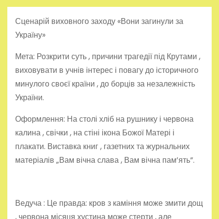
Сценарій виховного заходу «Вони загинули за
Україну»
Мета: Розкрити суть , причини трагедії під Крутами ,
виховувати в учнів інтерес і повагу до історичного
минулого своєї країни , до борців за незалежність
України.
Оформлення: На столі хліб на рушнику і червона
калина , свічки , на стіні ікона Божої Матері і
плакати. Виставка книг , газетних та журнальних
матеріалів „Вам вічна слава , Вам вічна пам’ять”.
Ведуча : Це правда: кров з каміння може змити дощ
, червона місяця хустина може стерти , але