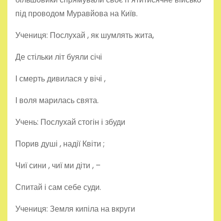
під проводом Муравйова на Київ.
Учениця: Послухай , як шумлять жита,
Де стільки літ буяли січі
І смерть дивилася у вічі ,
І воля марилась свята.
Учень: Послухай стогін і збуди
Порив душі , надії Квіти ;
Чиї сини , чиї ми діти , –
Спитай і сам себе суди.
Учениця: Земля кипіла на вкруги