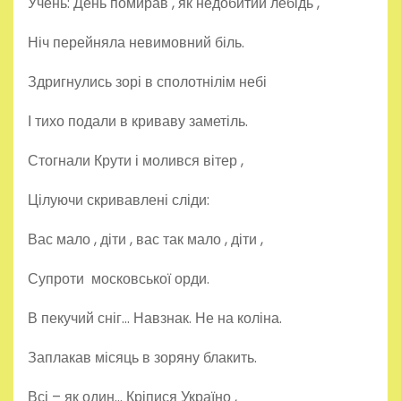
Учень: День помирав , як недобитий лебідь ,
Ніч перейняла невимовний біль.
Здригнулись зорі в сполотнілім небі
І тихо подали в криваву заметіль.
Стогнали Крути і молився вітер ,
Цілуючи скривавлені сліди:
Вас мало , діти , вас так мало , діти ,
Супроти московської орди.
В пекучий сніг… Навзнак. Не на коліна.
Заплакав місяць в зоряну блакить.
Всі – як один… Кріпися Україно ,