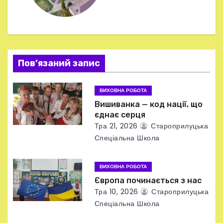
ц
і
я
Пов’язаний запис
з
ВИХОВНА РОБОТА
а
Вишиванка — код нації, що
єднає серця
п
Тра 21, 2026
Староприлуцька
Спеціальна Школа
и
с
ВИХОВНА РОБОТА
Європа починається з нас
і
Тра 10, 2026
Староприлуцька
в
Спеціальна Школа