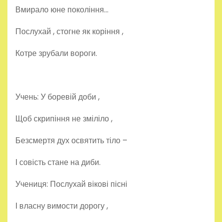
Вмирало юне покоління…
Послухай , стогне як коріння ,
Котре зрубали вороги.
Учень: У боревій доби ,
Щоб скрипіння не зміліло ,
Безсмертя дух освятить тіло –
І совість стане на диби.
Учениця: Послухай вікові пісні
І власну вимости дорогу ,