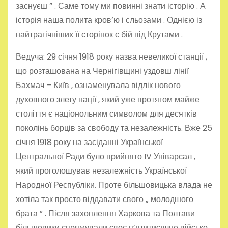
заснуєш ” . Саме тому ми повинні знати історію . А
історія наша полита кров’ю і сльозами . Однією із
найтрагічніших її сторінок є бій під Крутами .
Ведуча: 29 січня 1918 року назва невеликої станції ,
що розташована на Чернігівщині уздовш лінії
Бахмач – Київ , ознаменувала відлік нового
духовного злету нації , який уже протягом майже
століття є націонольним символом для десятків
поколінь борців за свободу та незалежність. Вже 25
січня 1918 року на засіданні Української
Центральної Ради було прийнято IV Уніварсал ,
який проголошував незалежність Української
Народної Республіки. Проте більшовицька влада не
хотіла так просто віддавати свого „ молодшого
брата ” . Після захоплення Харкова та Полтави
більшовики спрямували своє п’ятитисячне військо