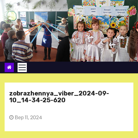
П
е
р
е
й
т
и
д
о
в
м
zobrazhennya_viber_2024-09-
і
10_14-34-25-620
с
т
Вер 11, 2024
у