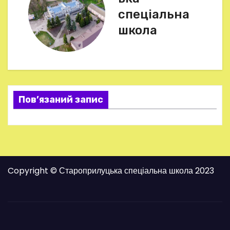
і
спеціальна
г
школа
а
ц
і
Пов’язаний запис
я
з
а
Copyright © Староприлуцька спеціальна школа 2023
п
и
с