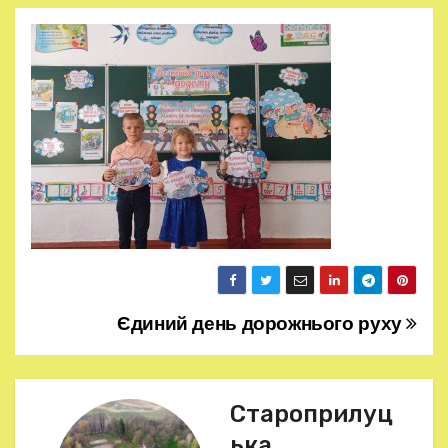
Єдиний день дорожнього руху
Н
а
в
Староприлуц
ька