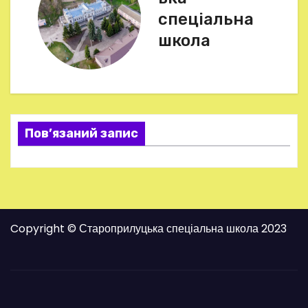
і
спеціальна
г
школа
а
ц
і
Пов’язаний запис
я
з
а
Copyright © Староприлуцька спеціальна школа 2023
п
и
с