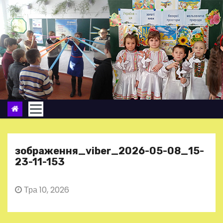
П
е
р
е
й
т
и
д
о
в
м
зображення_viber_2026-05-08_15-
і
23-11-153
с
т
Тра 10, 2026
у