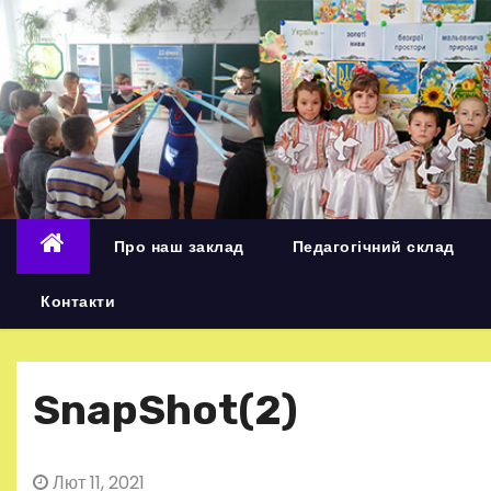
П
е
р
е
й
т
и
д
Про наш заклад
Педагогічний склад
о
в
Контакти
м
і
с
SnapShot(2)
т
у
Лют 11, 2021