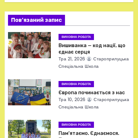
і
я
Пов’язаний запис
з
ВИХОВНА РОБОТА
а
Вишиванка — код нації, що
єднає серця
п
Тра 21, 2026
Староприлуцька
Спеціальна Школа
и
с
ВИХОВНА РОБОТА
Європа починається з нас
і
Тра 10, 2026
Староприлуцька
в
Спеціальна Школа
ВИХОВНА РОБОТА
Пам’ятаємо. Єднаємося.