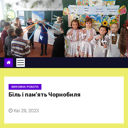
П
е
р
е
й
т
и
д
о
в
м
ВИХОВНА РОБОТА
і
Біль і пам’ять Чорнобиля
с
т
Кві 29, 2023
у