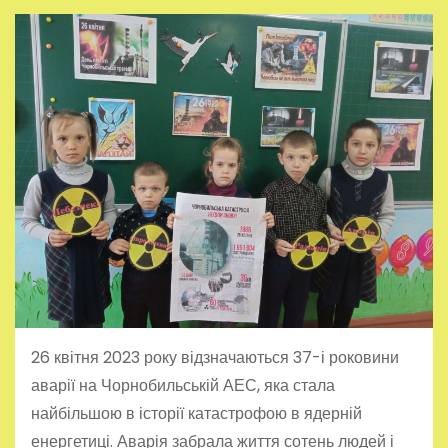
26 квітня 2023 року відзначаються 37-і роковини
аварії на Чорнобильській АЕС, яка стала
найбільшою в історії катастрофою в ядерній
енергетиці. Аварія забрала життя сотень людей і