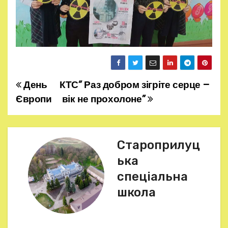
День
КТС” Раз добром зігріте серце –
Н
Європи
вік не прохолоне”
а
в
Староприлуц
і
ька
г
спеціальна
школа
а
ц