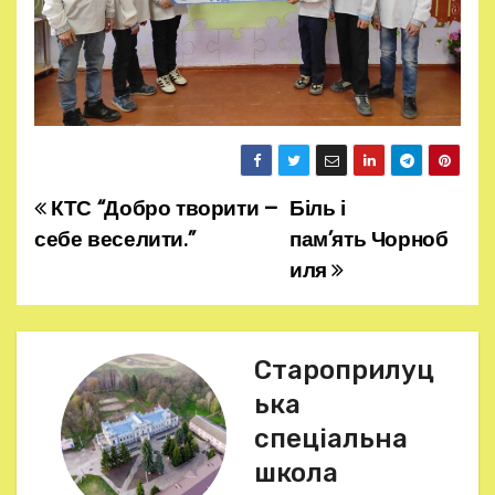
КТС “Добро творити –
Біль і
Н
себе веселити.”
пам’ять Чорноб
а
иля
в
і
Староприлуц
г
ька
спеціальна
а
школа
ц