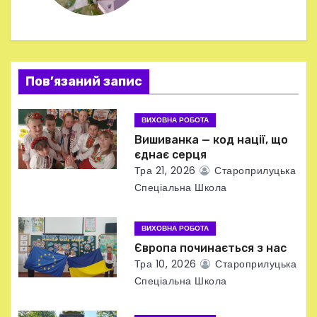
і
я
Пов’язаний запис
з
а
ВИХОВНА РОБОТА
Вишиванка — код нації, що
п
єднає серця
Тра 21, 2026
Староприлуцька
и
Спеціальна Школа
с
ВИХОВНА РОБОТА
і
Європа починається з нас
в
Тра 10, 2026
Староприлуцька
Спеціальна Школа