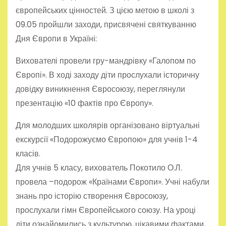
європейських цінностей. З цією метою в школі з
09.05 пройшли заходи, присвячені святкуванню
Дня Європи в Україні:
Вихователі провели гру-мандрівку «Галопом по
Європі». В ході заходу діти прослухали історичну
довідку виникнення Євросоюзу, переглянули
презентацію «10 фактів про Європу».
Для молодших школярів організовано віртуальні
екскурсії «Подорожуємо Європою» для учнів 1-4
класів.
Для учнів 5 класу, вихователь Покотило О.Л.
провела –подорож «Країнами Європи». Учні набули
знань про історію створення Євросоюзу,
прослухали гімн Європейського союзу. На уроці
діти ознайомились з культурою, цікавими фактами,