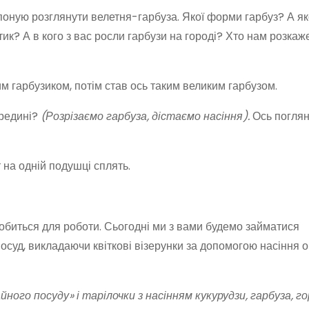
ропоную розглянути велетня-гарбуза. Якої форми гарбуз? А як
тик? А в кого з вас росли гарбузи на городі? Хто нам розкаж
 гарбузиком, потім став ось таким великим гарбузом.
ередині?
(Розрізаємо гарбуза, дістаємо насіння).
Ось поглянь
 на одній подушці сплять.
обиться для роботи. Сьогодні ми з вами будемо займатися
уд, викладаючи квіткові візерунки за допомогою насіння о
го посуду» і тарілочки з насінням кукурудзи, гарбуза, го