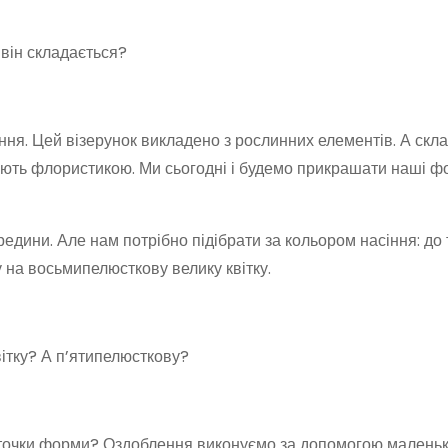
 він складається?
сіння. Цей візерунок викладено з рослинних елементів. А скл
вають флористикою. Ми сьогодні і будемо прикрашати наші 
едини. Але нам потрібно підібрати за кольором насіння: до
гу на восьмипелюсткову велику квітку.
ітку? А п’ятипелюсткову?
куточки форми? Оздоблення виконуємо за допомогою маленьк