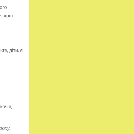
ого
е вірш
те, діти, я
вочів,
роху,