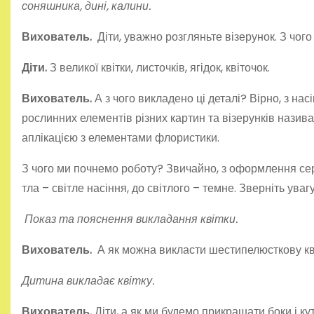
соняшника, дині, калини.
Вихователь.
Діти, уважно розгляньте візерунок. З чого
Діти.
З великої квітки, листочків, ягідок, квіточок.
Вихователь.
А з чого викладено ці деталі? Вірно, з на
рослинних елементів різних картин та візерунків нази
аплікацією з елементами флористики.
З чого ми почнемо роботу? Звичайно, з оформлення сер
тла – світле насіння, до світлого – темне. Зверніть ува
Показ та пояснення викладання квітки.
Вихователь.
А як можна викласти шестипелюсткову кв
Дитина викладає квітку.
Вихователь.
Діти, а як ми будемо прикрашати боки і 