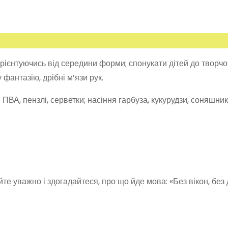
рієнтуючись від середини форми; спонукати дітей до творчо
фантазію, дрібні м’язи рук.
ВА, пензлі, серветки; насіння гарбуза, кукурудзи, соняшника
йте уважно і здогадайтеся, про що йде мова: «Без вікон, без