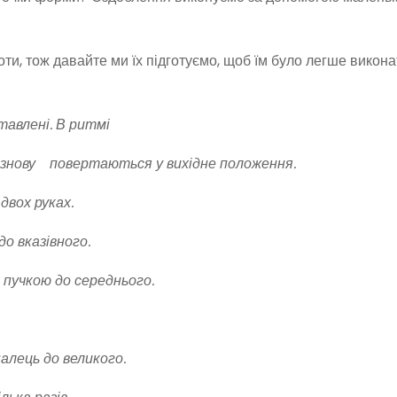
оти, тож давайте ми їх підготуємо, щоб їм було легше викона
ставлені. В ритмі
і знову повертаються у вихідне положення.
двох руках.
о вказівного.
пучкою до середнього.
лець до великого.