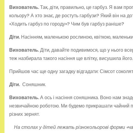
Вихователь.
Так, діти, правильно, це гарбуз. Я вам п
кольору? А хто знає, де ростуть гарбузи? Який він на до
«Ходить гарбуз по городу»? Чим був гарбуз раніше?
Діти.
Насінням, маленькою рослиною, квіткою, маленьким
Вихователь.
Діти, давайте подивимося, що у нього вс
теж назбирала такого насіння ще влітку, висушила його.
Прийшов час ще одну загадку відгадати: Сімсот соколят
Діти.
Соняшник.
Вихователь.
А ось і насіння соняшника. Воно нам знад
незвичайною роботою. Ми будемо прикрашати чайний пос
різних зернят.
На столах у дітей лежать різнокольорові форми «чайно