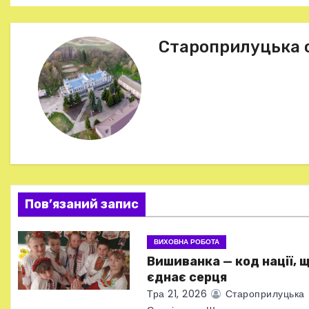
а
в
Староприлуцька 
і
г
а
ц
і
Пов’язаний запис
я
ВИХОВНА РОБОТА
з
Вишиванка — код нації, 
а
єднає серця
Тра 21, 2026
Староприлуцька
п