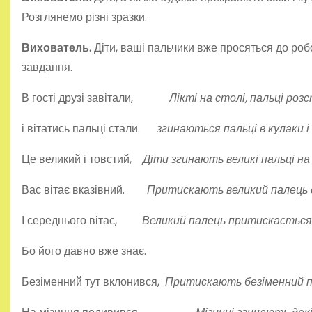
Розглянемо різні зразки.
Вихователь.
Діти, ваші пальчики вже просяться до роб
завдання.
В гості друзі завітали,
Лікті на столі, пальці роз
і вітатись пальці стали.
згинаються пальці в кулаки 
Це великий і товстий,
Діти згинають великі пальці на 
Вас вітає вказівний.
Притискають великий палець д
І середнього вітає,
Великий палець притискається 
Бо його давно вже знає.
Безіменний тут вклонився,
Притискають безіменний па