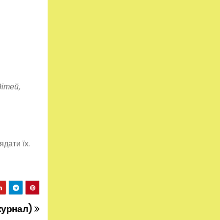
ітей,
дати їх.
журнал)