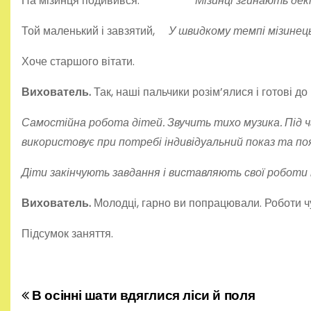
На мізинця подивився.
Мізинці згинають декі
Той маленький і завзятий,
У швидкому темпі мізинец
Хоче старшого вітати.
Вихователь.
Так, наші пальчики розім’ялися і готові до
Самостійна робота дітей. Звучить тихо музика. Під 
використовує при потребі індивідуальний показ та по
Діти закінчують завдання і виставляють свої роботи 
Вихователь.
Молодці, гарно ви попрацювали. Роботи ч
Підсумок заняття.
В осінні шати вдяглися ліси й поля
Н