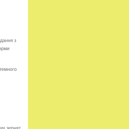
адання з
форми
 темного
их зернят.