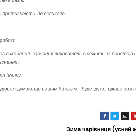
лька разів
.
ь притискають до великого.
 роботи.
час виконання завдання вихователь стежить за роботою д
яснення.
на дошку.
удові, я думаю, що вашим батькам буде дуже цікаво розгля
Зима чарівниця (усний 