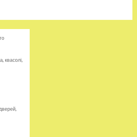
го
, квасолі,
 дверей,