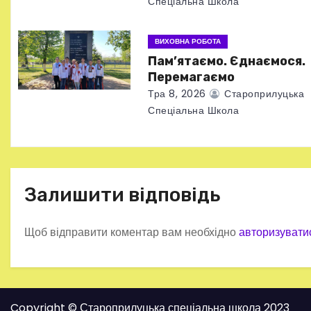
Спеціальна Школа
и
ВИХОВНА РОБОТА
с
Пам’ятаємо. Єднаємося.
Перемагаємо
і
Тра 8, 2026
Староприлуцька
в
Спеціальна Школа
Залишити відповідь
Щоб відправити коментар вам необхідно
авторизувати
Copyright © Староприлуцька спеціальна школа 2023